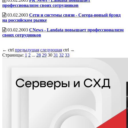
03.02.2003
PR News - Landata повышает
профессионализм своих сотрудников
03.02.2003
Сети и системы связи - Corega-новый брэнд
на российском рынке
03.02.2003
CNews - Landata повышает профессионализм
своих сотрудников
←
ctrl
предыдущая
следующая
ctrl
→
Страницы:
1
2
...
28
29
30
31
32
33