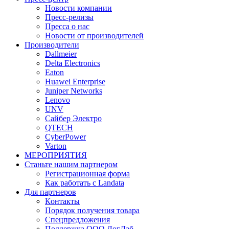
Новости компании
Пресс-релизы
Пресса о нас
Новости от производителей
Производители
Dallmeier
Delta Electronics
Eaton
Huawei Enterprise
Juniper Networks
Lenovo
UNV
Сайбер Электро
QTECH
CyberPower
Varton
МЕРОПРИЯТИЯ
Станьте нашим партнером
Регистрационная форма
Как работать с Landata
Для партнеров
Кoнтaкты
Порядок получения товара
Спецпредложения
Поддержка ООО ЛогЛаб