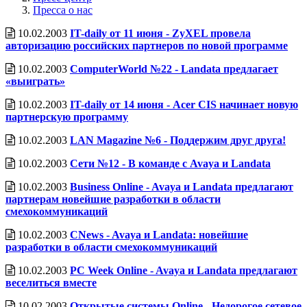
Пресса о нас
10.02.2003
IT-daily от 11 июня - ZyXEL провела
авторизацию российских партнеров по новой программе
10.02.2003
ComputerWorld №22 - Landata предлагает
«выиграть»
10.02.2003
IT-daily от 14 июня - Acer CIS начинает новую
партнерскую программу
10.02.2003
LAN Magazine №6 - Поддержим друг друга!
10.02.2003
Сети №12 - В команде с Avaya и Landata
10.02.2003
Business Online - Avaya и Landata предлагают
партнерам новейшие разработки в области
смехокоммуникаций
10.02.2003
CNews - Avaya и Landata: новейшие
разработки в области смехокоммуникаций
10.02.2003
PC Week Online - Avaya и Landata предлагают
веселиться вместе
10.02.2003
Открытые системы Online - Недорогое сетевое