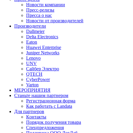
Новости компании
Пресс-релизы
Пресса о нас
Новости от производителей
Производители
Dallmeier
Delta Electronics
Eaton
Huawei Enterprise
Juniper Networks
Lenovo
UNV
Сайбер Электро
QTECH
CyberPower
Varton
МЕРОПРИЯТИЯ
Станьте нашим партнером
Регистрационная форма
Как работать с Landata
Для партнеров
Кoнтaкты
Порядок получения товара
Спецпредложения
Поддержка ООО ЛогЛаб