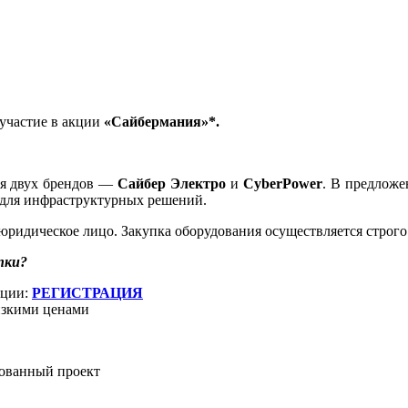
 участие в акции
«Сайбермания»*.
а.
ия двух брендов —
Сайбер Электро
и
CyberPower
. В предложе
ем для инфраструктурных решений.
юридическое лицо. Закупка оборудования осуществляется строго 
пки?
кции:
РЕГИСТРАЦИЯ
изкими ценами
рованный проект