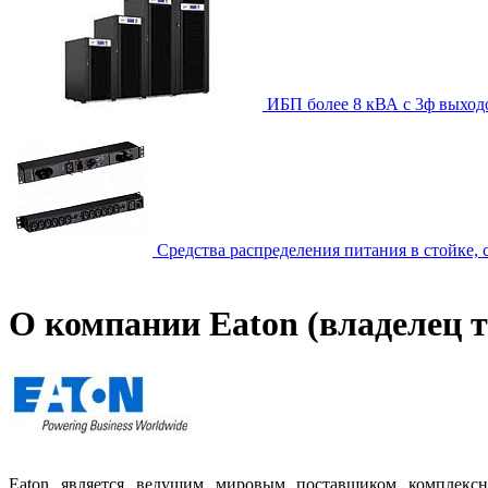
ИБП более 8 кВА с 3ф выход
Средства распределения питания в стойке,
О компании Eaton (владелец 
Eaton является ведущим мировым поставщиком комплекс