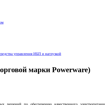
ом
 средства управления ИБП и нагрузкой
торговой марки Powerware)
ных решений по обеспечению качественного электропита