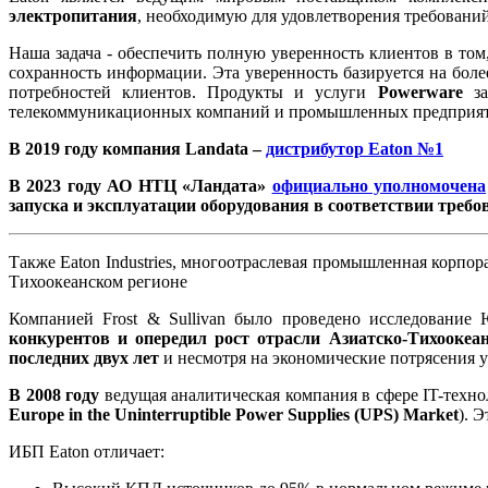
электропитания
, необходимую для удовлетворения требовани
Наша задача - обеспечить полную уверенность клиентов в то
сохранность информации. Эта уверенность базируется на бол
потребностей клиентов. Продукты и услуги
Powerware
за
телекоммуникационных компаний и промышленных предприяти
В 2019 году компания Landata –
дистрибутор Eaton №1
В 2023 году АО НТЦ «Ландата»
официально уполномочена
запуска и эксплуатации оборудования в соответствии требо
Также Eaton Industries, многоотраслевая промышленная корпо
Тихоокеанском регионе
Компанией Frost & Sullivan было проведено исследование
конкурентов и опередил рост отрасли Азиатско-Тихоокеан
последних двух лет
и несмотря на экономические потрясения 
В 2008 году
ведущая аналитическая компания в сфере IT-техно
Europe in the Uninterruptible Power Supplies (UPS) Market
). 
ИБП Eaton отличает: