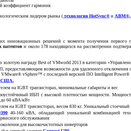
работы
ий коэффициент гармоник
нологическим лидером рынка (
технология HotSync®
и
ABM®, 
ких инновационных решений с момента получения первого п
х патентов
и около 178 находящихся на рассмотрении подтвер
ало золотую награду Best of VMworld 2013 в категории «Управлен
П, предоставляющим возможности для удаленного отключения о
A) VMware® vSphere™ с последней версией ПО Intelligent Power® 
 США.
елем на IGBT транзисторах, минимальные габариты и вес
азоустойчивый ИБП с высокой плотностью мощности. Мощность
 до 60 кВА/кВт
лем на IGBT транзисторах, весом 830 кг. Уникальный стоечны
390
40-160 кВА, обладающий уникальной комбинацией техни
сервисного обслуживания
поколения для высокочастотных инверторов
й в сетевой адаптер
Connect UPS