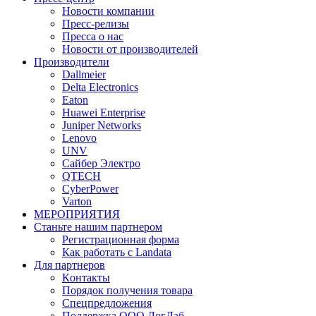
Новости компании
Пресс-релизы
Пресса о нас
Новости от производителей
Производители
Dallmeier
Delta Electronics
Eaton
Huawei Enterprise
Juniper Networks
Lenovo
UNV
Сайбер Электро
QTECH
CyberPower
Varton
МЕРОПРИЯТИЯ
Станьте нашим партнером
Регистрационная форма
Как работать с Landata
Для партнеров
Кoнтaкты
Порядок получения товара
Спецпредложения
Поддержка ООО ЛогЛаб