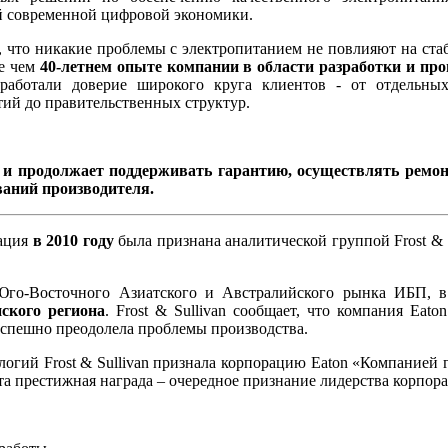
й современной цифровой экономики.
м, что никакие проблемы с электропитанием не повлияют на ст
ее чем
40-летнем опыте компании в области разработки и про
работали доверие широкого круга клиентов - от отдельны
й до правительственных структур.
и продолжает поддерживать гарантию, осуществлять ремо
ваний производителя.
рация
в 2010 году
была признана аналитической группой Frost & S
 Юго-Восточного Азиатского и Австралийского рынка ИБП, в
ского региона
. Frost & Sullivan сообщает, что компания Eat
успешно преодолела проблемы производства.
логий Frost & Sullivan признала корпорацию Eaton «Компанией 
Эта престижная награда – очередное признание лидерства корпор