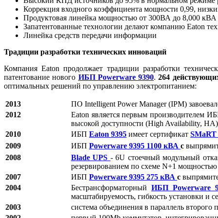
Высокий КПД источников до 95% в нормальном режиме 
Коррекция входного коэффициента мощности 0,99, низк
Продуктовая линейка мощностью от 300ВА до 8,000 кВА
Запатентованные технологии делают компанию Eaton тех
Линейка средств передачи информации
Традиции разработки технических инноваций
Компания Eaton продолжает традиции разработки техничес
патентование нового
ИБП Powerware 9390
.
264 действующи
оптимальных решений по управлению электропитанием:
2013
ПО Intelligent Power Manager (IPM) завоев
2012
Eaton является первым производителем ИБ
высокой доступности (High Availability, H
2010
ИБП
Eaton 9395
имеет сертификат
SMaRT
2009
ИБП
Powerware 9395 1100
кВА
с
выпрямит
2008
Blade UPS
- 6U стоечный модульный отк
резервированием по схеме N+1 мощностью
2007
ИБП
Powerware 9395
275 кВА
с
выпрямите
2004
Бестрансформаторный
ИБП Powerware 9
масштабируемость, гибкость установки и 
2003
система объединения в параллель второго 
2002
первый 100Mb коммутатор, интегрированны