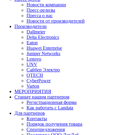
Новости компании
Пресс-релизы
Пресса о нас
Новости от производителей
Производители
Dallmeier
Delta Electronics
Eaton
Huawei Enterprise
Juniper Networks
Lenovo
UNV
Сайбер Электро
QTECH
CyberPower
Varton
МЕРОПРИЯТИЯ
Станьте нашим партнером
Регистрационная форма
Как работать с Landata
Для партнеров
Кoнтaкты
Порядок получения товара
Спецпредложения
Поддержка ООО ЛогЛаб