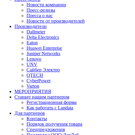
Новости компании
Пресс-релизы
Пресса о нас
Новости от производителей
Производители
Dallmeier
Delta Electronics
Eaton
Huawei Enterprise
Juniper Networks
Lenovo
UNV
Сайбер Электро
QTECH
CyberPower
Varton
МЕРОПРИЯТИЯ
Станьте нашим партнером
Регистрационная форма
Как работать с Landata
Для партнеров
Кoнтaкты
Порядок получения товара
Спецпредложения
Поддержка ООО ЛогЛаб