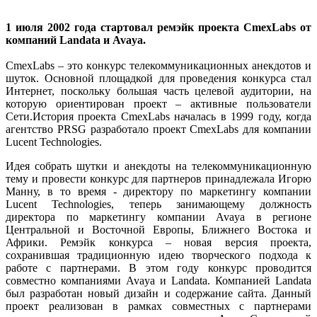
1 июля 2002 года стартовал ремэйк проекта CmexLabs от
компаний Landata и Avaya.
CmexLabs – это конкурс телекоммуникационных анекдотов и
шуток. Основной площадкой для проведения конкурса стал
Интернет, поскольку большая часть целевой аудитории, на
которую ориентирован проект – активные пользователи
Сети.История проекта CmexLabs началась в 1999 году, когда
агентство PRSG разработало проект CmexLabs для компании
Lucent Technologies.
Идея собрать шутки и анекдоты на телекоммуникационную
тему и провести конкурс для партнеров принадлежала Игорю
Манну, в то время - директору по маркетингу компании
Lucent Technologies, теперь занимающему должность
директора по маркетингу компании Avaya в регионе
Центральной и Восточной Европы, Ближнего Востока и
Африки. Ремэйк конкурса – новая версия проекта,
сохранившая традиционную идею творческого подхода к
работе с партнерами. В этом году конкурс проводится
совместно компаниями Avaya и Landata. Компанией Landata
был разработан новый дизайн и содержание сайта. Данный
проект реализован в рамках совместных с партнерами