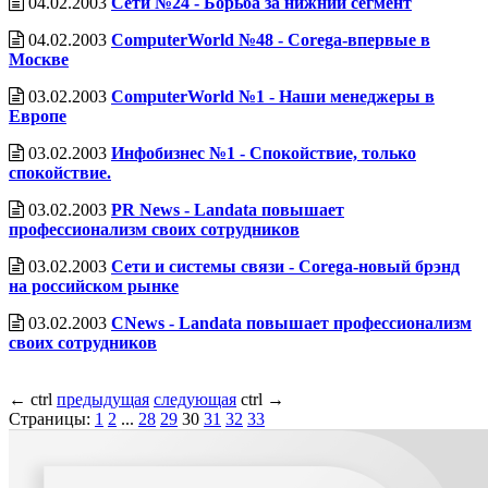
04.02.2003
Сети №24 - Борьба за нижний сегмент
04.02.2003
ComputerWorld №48 - Corega-впервые в
Москве
03.02.2003
ComputerWorld №1 - Наши менеджеры в
Европе
03.02.2003
Инфобизнес №1 - Спокойствие, только
спокойствие.
03.02.2003
PR News - Landata повышает
профессионализм своих сотрудников
03.02.2003
Сети и системы связи - Corega-новый брэнд
на российском рынке
03.02.2003
CNews - Landata повышает профессионализм
своих сотрудников
←
ctrl
предыдущая
следующая
ctrl
→
Страницы:
1
2
...
28
29
30
31
32
33