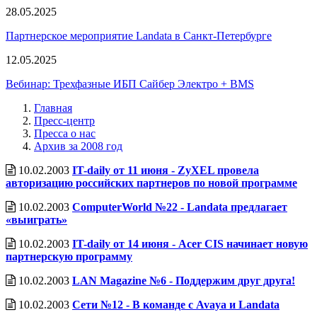
28.05.2025
Партнерское мероприятие Landata в Санкт-Петербурге
12.05.2025
Вебинар: Трехфазные ИБП Сайбер Электро + BMS
Главная
Пресс-центр
Пресса о нас
Архив за 2008 год
10.02.2003
IT-daily от 11 июня - ZyXEL провела
авторизацию российских партнеров по новой программе
10.02.2003
ComputerWorld №22 - Landata предлагает
«выиграть»
10.02.2003
IT-daily от 14 июня - Acer CIS начинает новую
партнерскую программу
10.02.2003
LAN Magazine №6 - Поддержим друг друга!
10.02.2003
Сети №12 - В команде с Avaya и Landata