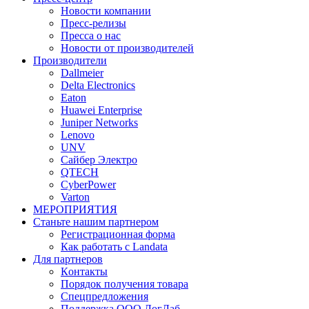
Новости компании
Пресс-релизы
Пресса о нас
Новости от производителей
Производители
Dallmeier
Delta Electronics
Eaton
Huawei Enterprise
Juniper Networks
Lenovo
UNV
Сайбер Электро
QTECH
CyberPower
Varton
МЕРОПРИЯТИЯ
Станьте нашим партнером
Регистрационная форма
Как работать с Landata
Для партнеров
Кoнтaкты
Порядок получения товара
Спецпредложения
Поддержка ООО ЛогЛаб