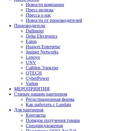
Новости компании
Пресс-релизы
Пресса о нас
Новости от производителей
Производители
Dallmeier
Delta Electronics
Eaton
Huawei Enterprise
Juniper Networks
Lenovo
UNV
Сайбер Электро
QTECH
CyberPower
Varton
МЕРОПРИЯТИЯ
Станьте нашим партнером
Регистрационная форма
Как работать с Landata
Для партнеров
Кoнтaкты
Порядок получения товара
Спецпредложения
Поддержка ООО ЛогЛаб