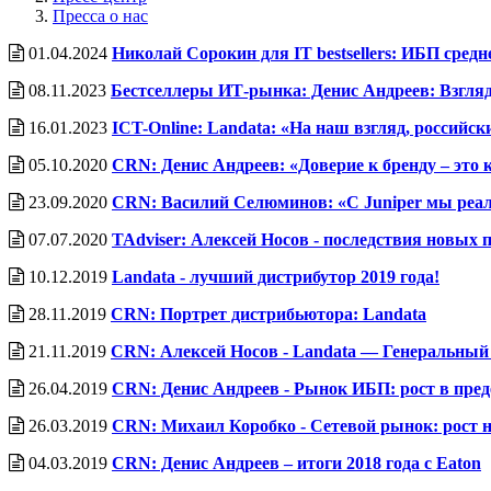
Пресса о нас
01.04.2024
Николай Сорокин для IT bestsellers: ИБП сре
08.11.2023
Бестселлеры ИТ-рынка: Денис Андреев: Взгля
16.01.2023
ICT-Online: Landata: «На наш взгляд, россий
05.10.2020
CRN: Денис Андреев: «Доверие к бренду – это 
23.09.2020
CRN: Василий Селюминов: «С Juniper мы реал
07.07.2020
TAdviser: Алексей Носов - последствия новы
10.12.2019
Landata - лучший дистрибутор 2019 года!
28.11.2019
CRN: Портрет дистрибьютора: Landata
21.11.2019
СRN: Алексей Носов - Landata — Генеральный
26.04.2019
CRN: Денис Андреев - Рынок ИБП: рост в пред
26.03.2019
CRN: Михаил Коробко - Сетевой рынок: рост 
04.03.2019
CRN: Денис Андреев – итоги 2018 года с Eaton