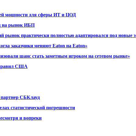
дней мощности для сферы ИТ и ЦОД
д на рынок ИБП
ский рынок практически полностью адаптировался под новые 
когда заказчики меняют Eaton на Eaton»
изовали шанс стать заметным игроком на сетевом рынке»
х правил США
 партнер СБКлауд
елах статистической погрешности
несмотря и вопреки