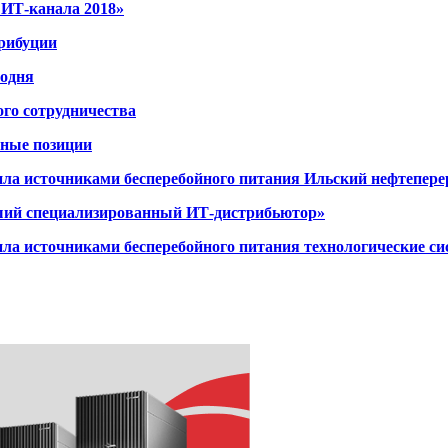
 ИТ-канала 2018»
трибуции
годня
ого сотрудничества
нные позиции
ечила источниками бесперебойного питания Ильский нефтепе
чший специализированный ИТ-дистрибьютор»
чила источниками бесперебойного питания технологические с