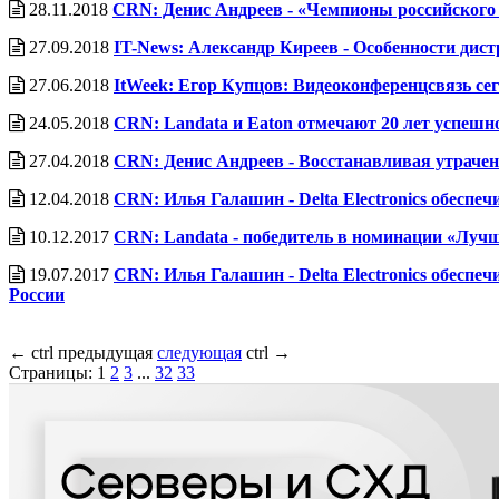
28.11.2018
CRN: Денис Андреев - «Чемпионы российского
27.09.2018
IT-News: Александр Киреев - Особенности дис
27.06.2018
ItWeek: Егор Купцов: Видеоконференцсвязь се
24.05.2018
CRN: Landata и Eaton отмечают 20 лет успешн
27.04.2018
CRN: Денис Андреев - Восстанавливая утраче
12.04.2018
CRN: Илья Галашин - Delta Electronics обесп
10.12.2017
CRN: Landata - победитель в номинации «Лу
19.07.2017
CRN: Илья Галашин - Delta Electronics обеспе
России
←
ctrl
предыдущая
следующая
ctrl
→
Страницы:
1
2
3
...
32
33