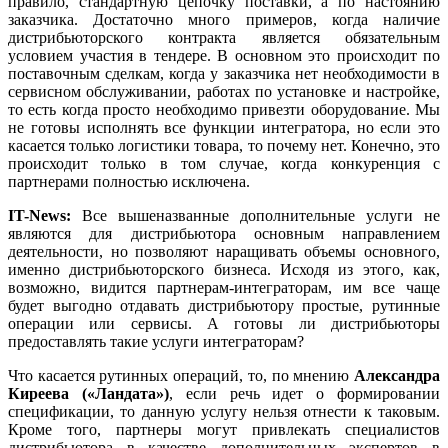
правило, стандартную цепочку поставки, а по настоянию
заказчика. Достаточно много примеров, когда наличие
дистрибьюторского контракта является обязательным
условием участия в тендере. В основном это происходит по
поставочным сделкам, когда у заказчика нет необходимости в
сервисном обслуживании, работах по установке и настройке,
то есть когда просто необходимо привезти оборудование. Мы
не готовы исполнять все функции интегратора, но если это
касается только логистики товара, то почему нет. Конечно, это
происходит только в том случае, когда конкуренция с
партнерами полностью исключена.
IT-News:
Все вышеназванные дополнительные услуги не
являются для дистрибьютора основным направлением
деятельности, но позволяют наращивать объемы основного,
именно дистрибьюторского бизнеса. Исходя из этого, как,
возможно, видится партнерам-интеграторам, им все чаще
будет выгодно отдавать дистрибьютору простые, рутинные
операции или сервисы. А готовы ли дистрибьюторы
предоставлять такие услуги интеграторам?
Что касается рутинных операций, то, по мнению
Александра
Киреева («Ландата»)
, если речь идет о формировании
спецификации, то данную услугу нельзя отнести к таковым.
Кроме того, партнеры могут привлекать специалистов
дистрибьютора в качестве дополнительных экспертов в