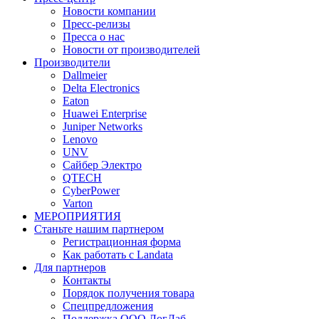
Новости компании
Пресс-релизы
Пресса о нас
Новости от производителей
Производители
Dallmeier
Delta Electronics
Eaton
Huawei Enterprise
Juniper Networks
Lenovo
UNV
Сайбер Электро
QTECH
CyberPower
Varton
МЕРОПРИЯТИЯ
Станьте нашим партнером
Регистрационная форма
Как работать с Landata
Для партнеров
Кoнтaкты
Порядок получения товара
Спецпредложения
Поддержка ООО ЛогЛаб