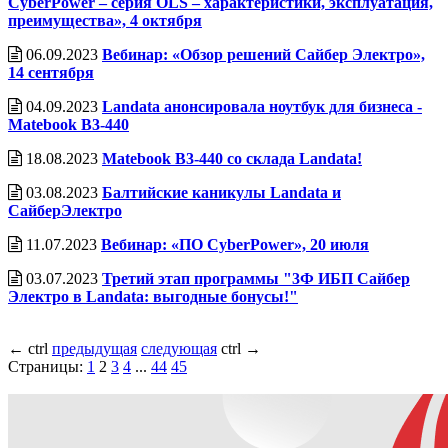
CyberPower – серия OLS – характеристики, эксплуатация,
преимущества», 4 октября
06.09.2023
Вебинар: «Обзор решений Сайбер Электро»,
14 сентября
04.09.2023
Landata анонсировала ноутбук для бизнеса -
Matebook B3-440
18.08.2023
Matebook В3-440 со склада Landata!
03.08.2023
Балтийские каникулы Landata и
СайберЭлектро
11.07.2023
Вебинар: «ПО CyberPower», 20 июля
03.07.2023
Третий этап программы "3Ф ИБП Сайбер
Электро в Landata: выгодные бонусы!"
←
ctrl
предыдущая
следующая
ctrl
→
Страницы:
1
2
3
4
...
44
45