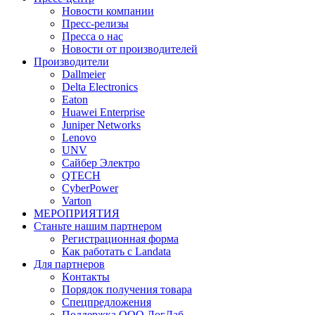
Новости компании
Пресс-релизы
Пресса о нас
Новости от производителей
Производители
Dallmeier
Delta Electronics
Eaton
Huawei Enterprise
Juniper Networks
Lenovo
UNV
Сайбер Электро
QTECH
CyberPower
Varton
МЕРОПРИЯТИЯ
Станьте нашим партнером
Регистрационная форма
Как работать с Landata
Для партнеров
Кoнтaкты
Порядок получения товара
Спецпредложения
Поддержка ООО ЛогЛаб