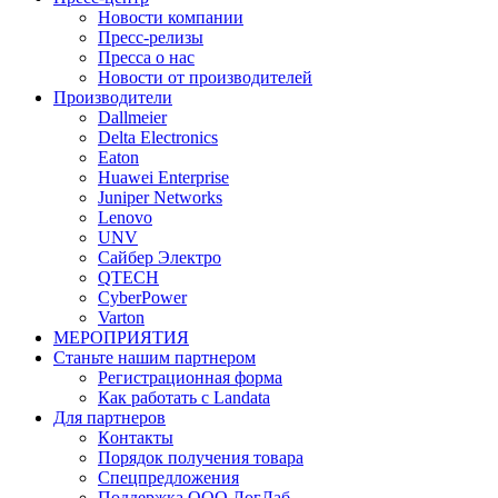
Новости компании
Пресс-релизы
Пресса о нас
Новости от производителей
Производители
Dallmeier
Delta Electronics
Eaton
Huawei Enterprise
Juniper Networks
Lenovo
UNV
Сайбер Электро
QTECH
CyberPower
Varton
МЕРОПРИЯТИЯ
Станьте нашим партнером
Регистрационная форма
Как работать с Landata
Для партнеров
Кoнтaкты
Порядок получения товара
Спецпредложения
Поддержка ООО ЛогЛаб