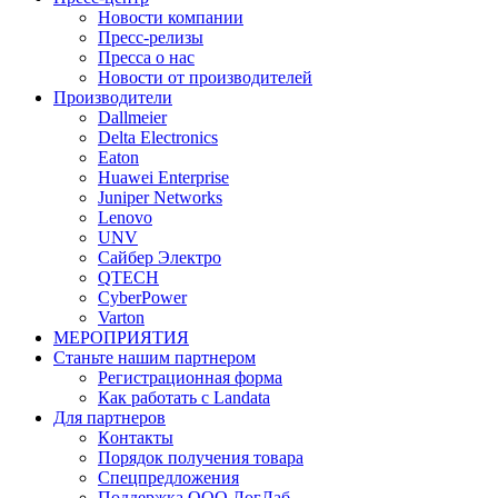
Новости компании
Пресс-релизы
Пресса о нас
Новости от производителей
Производители
Dallmeier
Delta Electronics
Eaton
Huawei Enterprise
Juniper Networks
Lenovo
UNV
Сайбер Электро
QTECH
CyberPower
Varton
МЕРОПРИЯТИЯ
Станьте нашим партнером
Регистрационная форма
Как работать с Landata
Для партнеров
Кoнтaкты
Порядок получения товара
Спецпредложения
Поддержка ООО ЛогЛаб