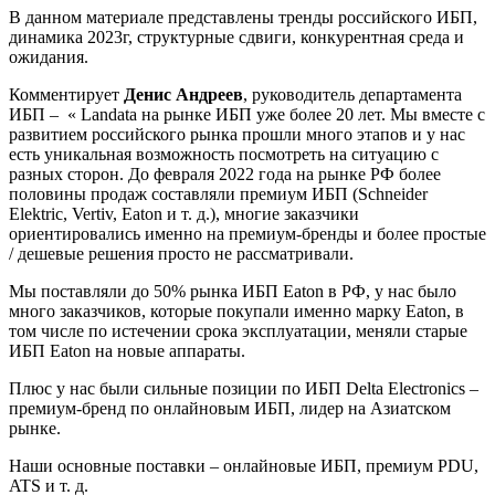
В данном материале представлены тренды российского ИБП,
динамика 2023г, структурные сдвиги, конкурентная среда и
ожидания.
Комментирует
Денис Андреев
, руководитель департамента
ИБП – « Landata на рынке ИБП уже более 20 лет. Мы вместе с
развитием российского рынка прошли много этапов и у нас
есть уникальная возможность посмотреть на ситуацию с
разных сторон. До февраля 2022 года на рынке РФ более
половины продаж составляли премиум ИБП (Schneider
Elektric, Vertiv, Eaton и т. д.), многие заказчики
ориентировались именно на премиум-бренды и более простые
/ дешевые решения просто не рассматривали.
Мы поставляли до 50% рынка ИБП Eaton в РФ, у нас было
много заказчиков, которые покупали именно марку Eaton, в
том числе по истечении срока эксплуатации, меняли старые
ИБП Eaton на новые аппараты.
Плюс у нас были сильные позиции по ИБП Delta Electronics –
премиум-бренд по онлайновым ИБП, лидер на Азиатском
рынке.
Наши основные поставки – онлайновые ИБП, премиум PDU,
ATS и т. д.