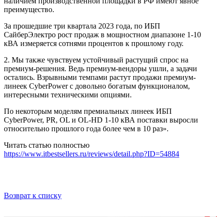
наличием производственной площадки в РФ имеют явное
преимущество.
За прошедшие три квартала 2023 года, по ИБП
СайберЭлектро рост продаж в мощностном диапазоне 1-10
кВА измеряется сотнями процентов к прошлому году.
2. Мы также чувствуем устойчивый растущий спрос на
премиум-решения. Ведь премиум-вендоры ушли, а задачи
остались. Взрывными темпами растут продажи премиум-
линеек CyberPower с довольно богатым функционалом,
интересными техническими опциями.
По некоторым моделям премиальных линеек ИБП
CyberPower, PR, OL и OL-HD 1-10 кВА поставки выросли
относительно прошлого года более чем в 10 раз».
Читать статью полностью
https://www.itbestsellers.ru/reviews/detail.php?ID=54884
Возврат к списку