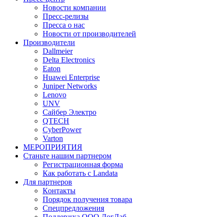
Новости компании
Пресс-релизы
Пресса о нас
Новости от производителей
Производители
Dallmeier
Delta Electronics
Eaton
Huawei Enterprise
Juniper Networks
Lenovo
UNV
Сайбер Электро
QTECH
CyberPower
Varton
МЕРОПРИЯТИЯ
Станьте нашим партнером
Регистрационная форма
Как работать с Landata
Для партнеров
Кoнтaкты
Порядок получения товара
Спецпредложения
Поддержка ООО ЛогЛаб