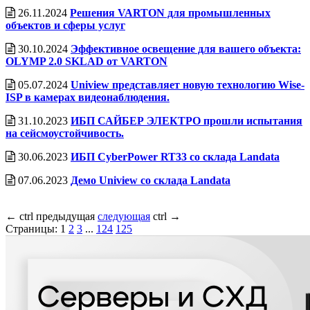
26.11.2024
Решения VARTON для промышленных
объектов и сферы услуг
30.10.2024
Эффективное освещение для вашего объекта:
OLYMP 2.0 SKLAD от VARTON
05.07.2024
Uniview представляет новую технологию Wise-
ISP в камерах видеонаблюдения.
31.10.2023
ИБП САЙБЕР ЭЛЕКТРО прошли испытания
на сейсмоустойчивость.
30.06.2023
ИБП CyberPower RT33 со cклада Landata
07.06.2023
Демо Uniview со склада Landata
←
ctrl
предыдущая
следующая
ctrl
→
Страницы:
1
2
3
...
124
125