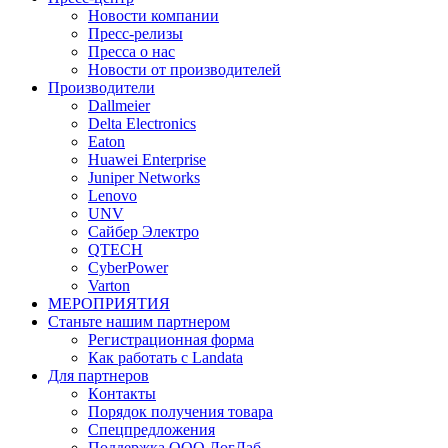
Новости компании
Пресс-релизы
Пресса о нас
Новости от производителей
Производители
Dallmeier
Delta Electronics
Eaton
Huawei Enterprise
Juniper Networks
Lenovo
UNV
Сайбер Электро
QTECH
CyberPower
Varton
МЕРОПРИЯТИЯ
Станьте нашим партнером
Регистрационная форма
Как работать с Landata
Для партнеров
Кoнтaкты
Порядок получения товара
Спецпредложения
Поддержка ООО ЛогЛаб