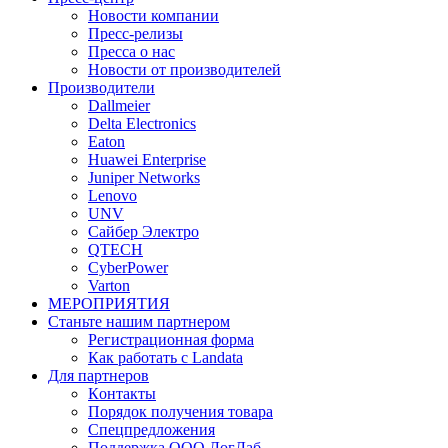
Новости компании
Пресс-релизы
Пресса о нас
Новости от производителей
Производители
Dallmeier
Delta Electronics
Eaton
Huawei Enterprise
Juniper Networks
Lenovo
UNV
Сайбер Электро
QTECH
CyberPower
Varton
МЕРОПРИЯТИЯ
Станьте нашим партнером
Регистрационная форма
Как работать с Landata
Для партнеров
Кoнтaкты
Порядок получения товара
Спецпредложения
Поддержка ООО ЛогЛаб