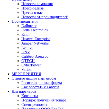
Новости компании
Пресс-релизы
Пресса о нас
Новости от производителей
Производители
Dallmeier
Delta Electronics
Eaton
Huawei Enterprise
Juniper Networks
Lenovo
UNV
Сайбер Электро
QTECH
CyberPower
Varton
МЕРОПРИЯТИЯ
Станьте нашим партнером
Регистрационная форма
Как работать с Landata
Для партнеров
Кoнтaкты
Порядок получения товара
Спецпредложения
Поддержка ООО ЛогЛаб