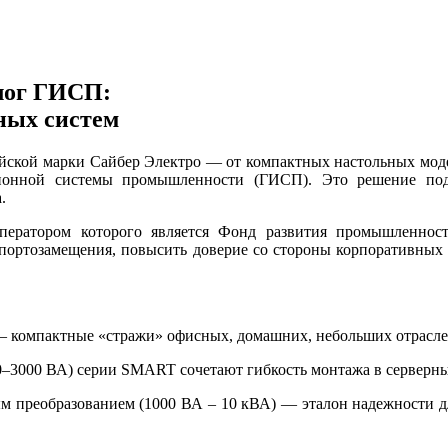
алог ГИСП:
ных систем
сийской марки Сайбер Электро — от компактных настольных мо
ионной системы промышленности (ГИСП). Это решение подтв
а.
ератором которого является Фонд развития промышленнос
портозамещения, повысить доверие со стороны корпоративных 
— компактные «стражи» офисных, домашних, небольших отрасле
0–3000 ВА) серии SMART сочетают гибкость монтажа в серверн
м преобразованием (1000 ВА – 10 кВА) — эталон надежности д