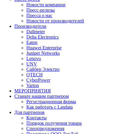
Новости компании
Пресс-релизы
Пресса о нас
Новости от производителей
Производители
Dallmeier
Delta Electronics
Eaton
Huawei Enterprise
Juniper Networks
Lenovo
UNV
Сайбер Электро
QTECH
CyberPower
Varton
МЕРОПРИЯТИЯ
Станьте нашим партнером
Регистрационная форма
Как работать с Landata
Для партнеров
Кoнтaкты
Порядок получения товара
Спецпредложения
Поддержка ООО ЛогЛаб