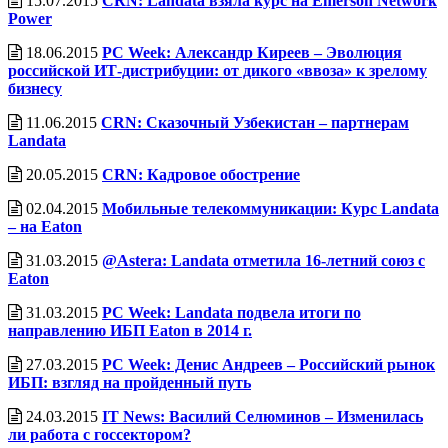
15.07.2015
CRN: Landata взяла курс на Emerson Network
Power
18.06.2015
PC Week: Александр Киреев – Эволюция
российской ИТ-дистрибуции: от дикого «ввоза» к зрелому
бизнесу
11.06.2015
CRN: Сказочный Узбекистан – партнерам
Landata
20.05.2015
CRN: Кадровое обострение
02.04.2015
Мобильные телекоммуникации: Курс Landata
– на Eaton
31.03.2015
@Astera: Landata отметила 16-летний союз с
Eaton
31.03.2015
PC Week: Landata подвела итоги по
направлению ИБП Eaton в 2014 г.
27.03.2015
PC Week: Денис Андреев – Российский рынок
ИБП: взгляд на пройденный путь
24.03.2015
IT News: Василий Селюминов – Изменилась
ли работа с госсектором?