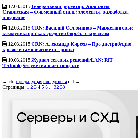
17.03.2015
Генеральный директор: Анастасия
Стависская – Фирменный стиль: элементы, разработка,
внедрение
12.03.2015
CRN: Василий Селюминов – Маркетинговые
коммуникации как средство борьбы с кризисом
12.03.2015
CRN: Александр Киреев – Про дистрибуцию,
кризис и самолечение от гриппа
10.03.2015
Журнал сетевых решений/LAN: RiT
Technologies увеличивает продажи
←
ctrl
предыдущая
следующая
ctrl
→
Страницы:
1
2
3
4
5
6
...
32
33