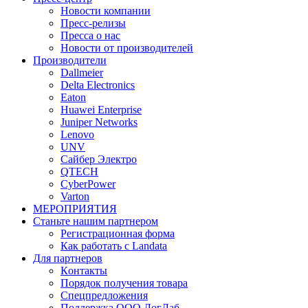
Новости компании
Пресс-релизы
Пресса о нас
Новости от производителей
Производители
Dallmeier
Delta Electronics
Eaton
Huawei Enterprise
Juniper Networks
Lenovo
UNV
Сайбер Электро
QTECH
CyberPower
Varton
МЕРОПРИЯТИЯ
Станьте нашим партнером
Регистрационная форма
Как работать с Landata
Для партнеров
Кoнтaкты
Порядок получения товара
Спецпредложения
Поддержка ООО ЛогЛаб