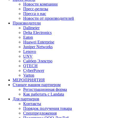
Новости компании
Пресс-релизы
Пресса о нас
Новости от производителей
Производители
Dallmeier
Delta Electronics
Eaton
Huawei Enterprise
Juniper Networks
Lenovo
UNV
Сайбер Электро
QTECH
CyberPower
Varton
МЕРОПРИЯТИЯ
Станьте нашим партнером
Регистрационная форма
Как работать с Landata
Для партнеров
Кoнтaкты
Порядок получения товара
Спецпредложения
Поддержка ООО ЛогЛаб