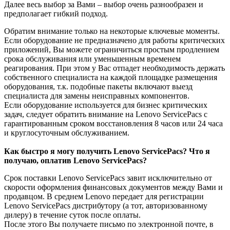
Далее весь выбор за Вами – выбор очень разнообразен и
предполагает гибкий подход.
Обратим внимание только на некоторые ключевые моменты.
Если оборудование не предназначено для работы критических
приложений, Вы можете ограничиться простым продлением
срока обслуживания или уменьшенным временем
реагирования. При этом у Вас отпадет необходимость держать
собственного специалиста на каждой площадке размещения
оборудования, т.к. подобные пакеты включают выезд
специалиста для замены неисправных компонентов.
Если оборудование используется для бизнес критических
задач, следует обратить внимание на Lenovo ServicePacs с
гарантированным сроком восстановления 8 часов или 24 часа
и круглосуточным обслуживанием.
Как быстро я могу получить
Lenovo
ServicePacs? Что я
получаю
, оплатив
Lenovo
ServicePacs?
Срок поставки Lenovo ServicePacs завит исключительно от
скорости оформления финансовых документов между Вами и
продавцом. В среднем Lenovo передает для регистрации
Lenovo ServicePacs дистрибутору (а тот, авторизованному
дилеру) в течение суток после оплаты.
После этого Вы получаете письмо по электронной почте, в