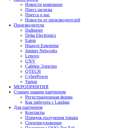
Новости компании
Пресс-релизы
Пресса о нас
Новости от производителей
Производители
Dallmeier
Delta Electronics
Eaton
Huawei Enterprise
Juniper Networks
Lenovo
UNV
Сайбер Электро
QTECH
CyberPower
Varton
МЕРОПРИЯТИЯ
Станьте нашим партнером
Регистрационная форма
Как работать с Landata
Для партнеров
Кoнтaкты
Порядок получения товара
Спецпредложения
Поддержка ООО ЛогЛаб