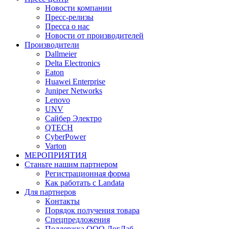
Новости компании
Пресс-релизы
Пресса о нас
Новости от производителей
Производители
Dallmeier
Delta Electronics
Eaton
Huawei Enterprise
Juniper Networks
Lenovo
UNV
Сайбер Электро
QTECH
CyberPower
Varton
МЕРОПРИЯТИЯ
Станьте нашим партнером
Регистрационная форма
Как работать с Landata
Для партнеров
Кoнтaкты
Порядок получения товара
Спецпредложения
Поддержка ООО ЛогЛаб