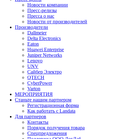
Новости компании
Пресс-релизы
Пресса о нас
Новости от производителей
Производители
Dallmeier
Delta Electronics
Eaton
Huawei Enterprise
Juniper Networks
Lenovo
UNV
Сайбер Электро
QTECH
CyberPower
Varton
МЕРОПРИЯТИЯ
Станьте нашим партнером
Регистрационная форма
Как работать с Landata
Для партнеров
Кoнтaкты
Порядок получения товара
Спецпредложения
Поддержка ООО ЛогЛаб