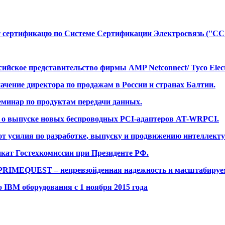
т сертификацю по Системе Сертификации Электросвязь (''ССЭ
йское представительство фирмы AMP Netconnect/ Tyco Electr
ачение директора по продажам в России и странах Балтии.
еминар по продуктам передачи данных.
яет о выпуске новых беспроводных PCI-адаптеров AT-WRPCI.
яют усилия по разработке, выпуску и продвижению интеллект
фикат Гостехкомиссии при Президенте РФ.
u PRIMEQUEST – непревзойденная надежность и масштабируе
 IBM оборудования с 1 ноября 2015 года