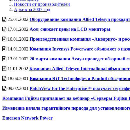
Новости от производителей
Архив за 2007 год
25.01.2002
Оборудование компании Allied Telesyn проходи
17.01.2002
Acer снижает цены на LCD мониторы
16.01.2002
Производственная компания «Аквариус» и росси
14.01.2002
Компания Invensys Powerware объявляет о назн
13.01.2002
20 марта компания Avaya проведет обзорный с
11.01.2002
Компания Allied Telesyn International объявл
18.04.2001
Компании RiT Technologies и Panduit объедин
09.02.2001
PatchView for the Enterprise™ получает серти
Компания Fujitsu приглашает на вебинар «Серверы Fujits
Изменение начала гарантийного периода для установленного
Emerson Network Power