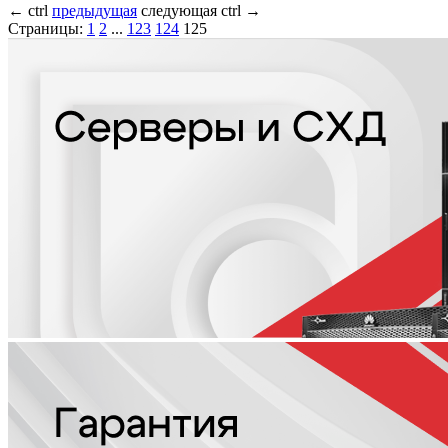
←
ctrl
предыдущая
следующая
ctrl
→
Страницы:
1
2
...
123
124
125