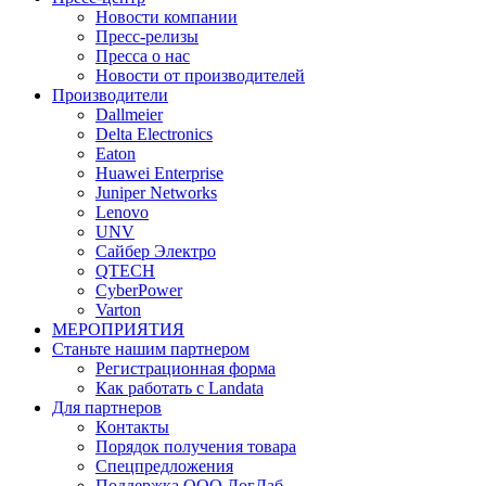
Новости компании
Пресс-релизы
Пресса о нас
Новости от производителей
Производители
Dallmeier
Delta Electronics
Eaton
Huawei Enterprise
Juniper Networks
Lenovo
UNV
Сайбер Электро
QTECH
CyberPower
Varton
МЕРОПРИЯТИЯ
Станьте нашим партнером
Регистрационная форма
Как работать с Landata
Для партнеров
Кoнтaкты
Порядок получения товара
Спецпредложения
Поддержка ООО ЛогЛаб