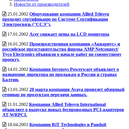
Новости от производителей
25.01.2002
Оборудование компании Allied Telesyn
проходит сертификацю по Системе Сертификации
Электросвязь (''ССЭ'').
17.01.2002
Acer снижает цены на LCD мониторы
16.01.2002
Производственная компания «Аквариус» и
российское представительство фирмы AMP Netconnect/
Tyco Electronics объявили о начале работ по совместному
проекту.
14.01.2002
Компания Invensys Powerware объявляет о
назначение директора по продажам в России и странах
Балтии.
13.01.2002
20 марта компания Avaya проведет обзорный
семинар по продуктам передачи данных.
11.01.2002
Компания Allied Telesyn International
объявляет о выпуске новых беспроводных PCI-адаптеров
AT-WRPCI.
18.04.2001
Компании RiT Technologies и Panduit