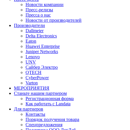
Новости компании
Пресс-релизы
Пресса о нас
Новости от производителей
Производители
Dallmeier
Delta Electronics
Eaton
Huawei Enterprise
Juniper Networks
Lenovo
UNV
Сайбер Электро
QTECH
CyberPower
Varton
МЕРОПРИЯТИЯ
Станьте нашим партнером
Регистрационная форма
Как работать с Landata
Для партнеров
Кoнтaкты
Порядок получения товара
Спецпредложения
Поддержка ООО ЛогЛаб