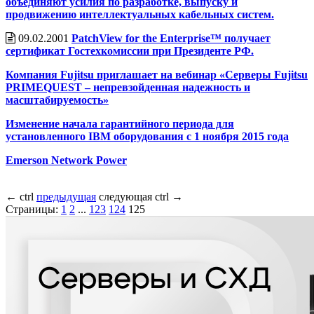
объединяют усилия по разработке, выпуску и
продвижению интеллектуальных кабельных систем.
09.02.2001
PatchView for the Enterprise™ получает
сертификат Гостехкомиссии при Президенте РФ.
Компания Fujitsu приглашает на вебинар «Серверы Fujitsu
PRIMEQUEST – непревзойденная надежность и
масштабируемость»
Изменение начала гарантийного периода для
установленного IBM оборудования с 1 ноября 2015 года
Emerson Network Power
←
ctrl
предыдущая
следующая
ctrl
→
Страницы:
1
2
...
123
124
125