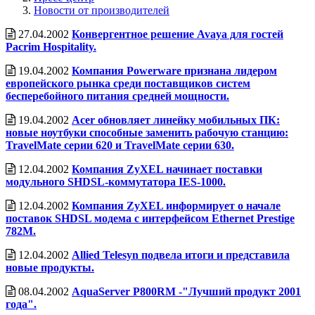
Новости от производителей
27.04.2002
Конвергентное решение Avaya для гостей
Pacrim Hospitality.
19.04.2002
Компания Powerware признана лидером
европейского рынка среди поставщиков систем
бесперебойного питания средней мощности.
19.04.2002
Acer обновляет линейку мобильных ПК:
новые ноутбуки способные заменить рабочую станцию:
TravelMate серии 620 и TravelMate серии 630.
12.04.2002
Компания ZyXEL начинает поставки
модульного SHDSL-коммутатора IES-1000.
12.04.2002
Компания ZyXEL информирует о начале
поставок SHDSL модема с интерфейсом Ethernet Prestige
782M.
12.04.2002
Allied Telesyn подвела итоги и представила
новые продукты.
08.04.2002
AquaServer P800RM -"Лучший продукт 2001
года".