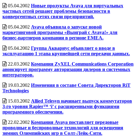
05.04.2002
Новые продукты Avaya для виртуальных
частных сетей решают проблемы безопасности в
конвергентных сетях связи предприятий.
05.04.2002
Avaya объявила о запуске новой
маркетинговой программы «Выиграй с Avaya!» для
бизнес-партнеров компании в регионе EMEA.
05.04.2002
Группа Аквариус объявляет о вводе в
эксплуатацию 1 этапа крупнейшей сети передачи данных.
22.03.2002
Компания ZyXEL Communications Corporation
анонсирует программу авторизации дилеров и системных
интеграторов.
19.03.2002
Изменения в составе Совета Директоров RiT
Technologies
15.03.2002
Allied Telesyn начинает выпуск коммутаторов
3-го уровня Rapier™ ‘i’ с расширенными функциями
программного обеспечения.
22.02.2002
Компания Avaya поставляет передовые
проводные и беспроводные технологий для освещения
зимних Олимпийских игр в Солт-Лейк-Сити.