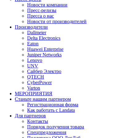
Новости компании
Пресс-релизы
Пресса о нас
Новости от производителей
Производители
Dallmeier
Delta Electronics
Eaton
Huawei Enterprise
Juniper Networks
Lenovo
UNV
Сайбер Электро
QTECH
CyberPower
Varton
МЕРОПРИЯТИЯ
Станьте нашим партнером
Регистрационная форма
Как работать с Landata
Для партнеров
Кoнтaкты
Порядок получения товара
Спецпредложения
Поддержка ООО ЛогЛаб