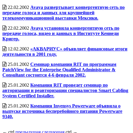
22.02.2002
Avaya развертывает конвергентную сеть по
передаче голоса и данных для крупнейшей
телекоммуникационной выставки Мексики.
22.02.2002
Avaya установила конвергентную сеть по
передаче голоса, видео и данных в Институте Кеннеди
Кригер.
12.02.2002
«АКВАРИУС» объявляет финансовые итоги
деятельности в 2001 году.
25.01.2002
Семинар компании RIT по программам
PatchView for the Enterprise Qualified Administrator &
Consultant состоится 4-6 февраля 2002.
25.01.2002
Компания RIT проведет семинар по
авторизации и реавторизации специалистов Smart Cabling
System Certified Installer.
25.01.2002
Компания Invensys Powerware объявила о
выпуске источника бесперебойного питания Powerware
9340.
←
ctrl
предыдущая
следующая
ctrl
→