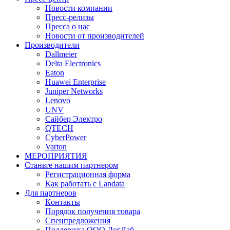
Новости компании
Пресс-релизы
Пресса о нас
Новости от производителей
Производители
Dallmeier
Delta Electronics
Eaton
Huawei Enterprise
Juniper Networks
Lenovo
UNV
Сайбер Электро
QTECH
CyberPower
Varton
МЕРОПРИЯТИЯ
Станьте нашим партнером
Регистрационная форма
Как работать с Landata
Для партнеров
Кoнтaкты
Порядок получения товара
Спецпредложения
Поддержка ООО ЛогЛаб