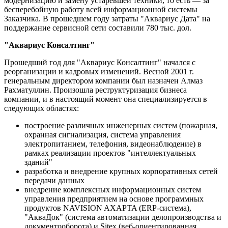
модернизацию и замену устаревшей техники, то есть — за
бесперебойную работу всей информационной системы
Заказчика. В прошедшем году затраты "Аквариус Дата" на
поддержание сервисной сети составили 780 тыс. дол.
"Аквариус Консалтинг"
Прошедший год для "Аквариус Консалтинг" начался с
реорганизации и кадровых изменений. Весной 2001 г.
генеральным директором компании был назначен Алмаз
Рахматуллин. Произошла реструктуризация бизнеса
компании, и в настоящий момент она специализируется в
следующих областях:
построение различных инженерных систем (пожарная,
охранная сигнализация, система управления
электропитанием, телефония, видеонаблюдение) в
рамках реализации проектов "интеллектуальных
зданий"
разработка и внедрение крупных корпоративных сетей
передачи данных
внедрение комплексных информационных систем
управления предприятием на основе программных
продуктов NAVISION AXAPTA (ERP-система),
"АкваДок" (система автоматизации делопроизводства и
документооборота) и Sitex (веб-ориентированная