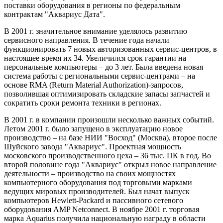
поставки оборудования в регионы по федеральным
контрактам "Аквариус Дата".
В 2001 г. значительное внимание уделялось развитию
сервисного направления. В течение года начали
функционировать 7 новых авторизованных сервис-центров, в
настоящее время их 34. Увеличился срок гарантии на
персональные компьютеры – до 3 лет. Была введена новая
система работы с региональными сервис-центрами – на
основе RMA (Return Material Authorization)-запросов,
позволившая оптимизировать складские запасы запчастей и
сократить сроки ремонта техники в регионах.
В 2001 г. в компании произошли несколько важных событий.
Летом 2001 г. было запущено в эксплуатацию новое
производство – на базе НИИ "Восход" (Москва), второе после
Шуйского завода "Аквариус". Проектная мощность
московского производственного цеха – 36 тыс. ПК в год. Во
второй половине года "Аквариус" открыл новое направление
деятельности – производство на своих мощностях
компьютерного оборудования под торговыми марками
ведущих мировых производителей. Был начат выпуск
компьютеров Hewlett-Packard и пассивного сетевого
оборудования AMP Netсonnect. В ноябре 2001 г. торговая
марка Aquarius получила национальную награду в области