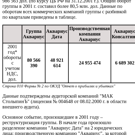
986 563 дол. (по курсу ЦБ РФ на 31.12.2001 г.). Общий оборот
группы в 2001 г. составил более 80,5 млн. дол. Данные по
оборотам всех коммерческих компаний группы с разбивкой
по кварталам приведены в таблице.
Производственная
Группа
Аквариус
Аквариу
компания
Аквариус
Дата
Консалтин
Аквариус
2001
год*
обороты
80 566
48 921
с
24 955 474
6 689 302
390
614
учетом
НДС,
дол.
Строка 010 Формы № 2 по ОКУД "Отчет о прибылях и убытках"
Данные подтверждены аудиторской компаний "МАК
СтолыпинЪ" (лицензия № 004648 от 08.02.2000 г. в области
внешнего аудита).
Основное событие, произошедшее в 2001 году –
реструктуризация группы. В начале года произошло
разделение компании "Аквариус Дата" на 2 юридических
лица: производственную компанию "Аквариус", за которой