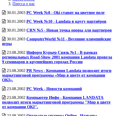
Пресса о нас
30.01.2003
PC Week №8 - Oki ставит на цветное поле
30.01.2003
PC Week №10 - Landata в кругу партнёров
30.01.2003
CRN №5 - Новая точка опоры для партнеров
30.01.2003
ComputerWorld №11 - Весенние олимпийские
игры
23.08.2002
Информ Курьер Связь №1 - В рамках
региональных Road-Show 2001 компания Landata провела
9 семина­ров в крупнейших городах России
23.08.2002
PR News - Компания Landata подводит итоги
маркетинговой программы «Мир в цвете от компании
OKI».
23.08.2002
PC Week - Новости компаний
23.08.2002
Компьютер Инфо - Компания LANDATA
подводит итоги маркетинговой программы "Мир в цвете
от компании OKI".
23.08.2002
Открытые системы Online - Названы