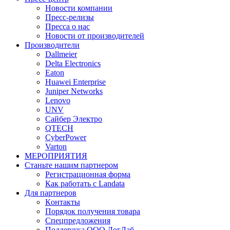
Новости компании
Пресс-релизы
Пресса о нас
Новости от производителей
Производители
Dallmeier
Delta Electronics
Eaton
Huawei Enterprise
Juniper Networks
Lenovo
UNV
Сайбер Электро
QTECH
CyberPower
Varton
МЕРОПРИЯТИЯ
Станьте нашим партнером
Регистрационная форма
Как работать с Landata
Для партнеров
Кoнтaкты
Порядок получения товара
Спецпредложения
Поддержка ООО ЛогЛаб