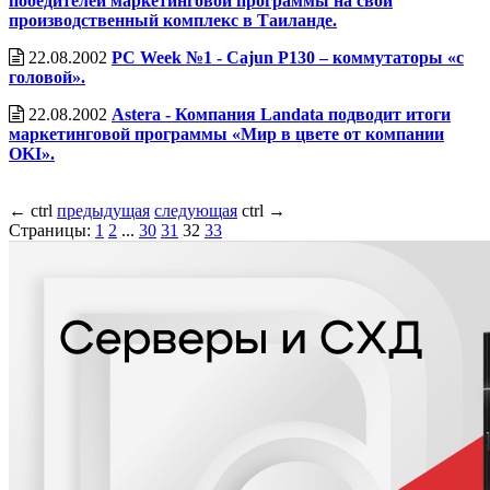
победителей маркетинговой программы на свой
производственный комплекс в Таиланде.
22.08.2002
PC Week №1 - Cajun P130 – коммутаторы «с
головой».
22.08.2002
Astera - Компания Landata подводит итоги
маркетинговой программы «Мир в цвете от компании
OKI».
←
ctrl
предыдущая
следующая
ctrl
→
Страницы:
1
2
...
30
31
32
33