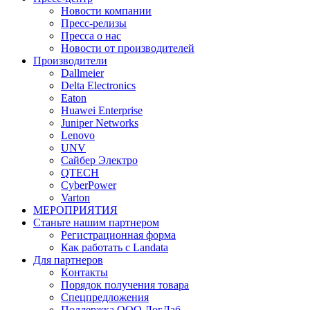
Новости компании
Пресс-релизы
Пресса о нас
Новости от производителей
Производители
Dallmeier
Delta Electronics
Eaton
Huawei Enterprise
Juniper Networks
Lenovo
UNV
Сайбер Электро
QTECH
CyberPower
Varton
МЕРОПРИЯТИЯ
Станьте нашим партнером
Регистрационная форма
Как работать с Landata
Для партнеров
Кoнтaкты
Порядок получения товара
Спецпредложения
Поддержка ООО ЛогЛаб