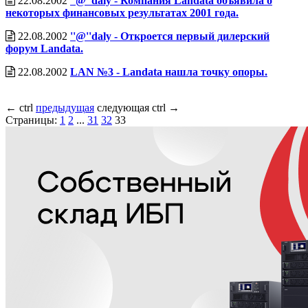
22.08.2002
''@''daly - Компания Landata объявила о
некоторых финансовых результатах 2001 года.
22.08.2002
''@''daly - Откроется первый дилерский
форум Landata.
22.08.2002
LAN №3 - Landata нашла точку опоры.
←
ctrl
предыдущая
следующая
ctrl
→
Страницы:
1
2
...
31
32
33