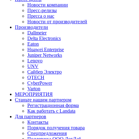
Новости компании
Пресс-релизы
Пресса о нас
Новости от производителей
Производители
Dallmeier
Delta Electronics
Eaton
Huawei Enterprise
Juniper Networks
Lenovo
UNV
Сайбер Электро
QTECH
CyberPower
Varton
МЕРОПРИЯТИЯ
Станьте нашим партнером
Регистрационная форма
Как работать с Landata
Для партнеров
Кoнтaкты
Порядок получения товара
Спецпредложения
Поддержка ООО ЛогЛаб