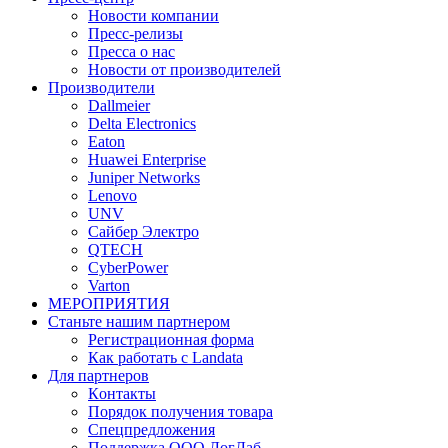
Новости компании
Пресс-релизы
Пресса о нас
Новости от производителей
Производители
Dallmeier
Delta Electronics
Eaton
Huawei Enterprise
Juniper Networks
Lenovo
UNV
Сайбер Электро
QTECH
CyberPower
Varton
МЕРОПРИЯТИЯ
Станьте нашим партнером
Регистрационная форма
Как работать с Landata
Для партнеров
Кoнтaкты
Порядок получения товара
Спецпредложения
Поддержка ООО ЛогЛаб