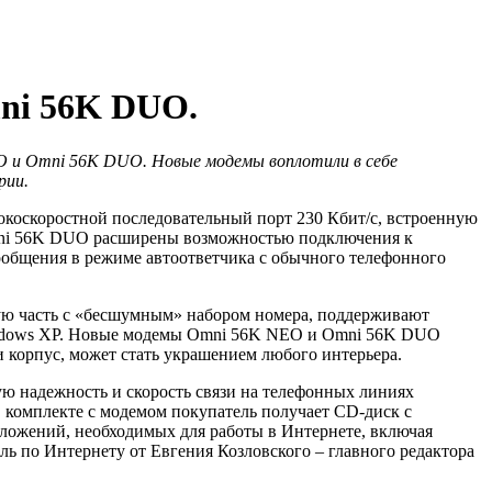
ni 56K DUO.
EO и Omni 56K DUO. Новые модемы воплотили в себе
рии.
окоскоростной последовательный порт 230 Кбит/с, встроенную
Omni 56K DUO расширены возможностью подключения к
сообщения в режиме автоответчика с обычного телефонного
ю часть с «бесшумным» набором номера, поддерживают
Windows XP. Новые модемы Omni 56K NEO и Omni 56K DUO
 корпус, может стать украшением любого интерьера.
ю надежность и скорость связи на телефонных линиях
 комплекте с модемом покупатель получает CD-диск с
иложений, необходимых для работы в Интернете, включая
ль по Интернету от Евгения Козловского – главного редактора