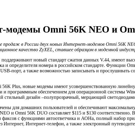
ет-модемы Omni 56K NEO и Om
але продаж в России двух новых Интернет-модемов Omni 56K N
иционное качество ZyXEL, ставшее образцом в модемной индуст
с, поддерживают новый стандарт сжатия данных V.44, имеют выс
ика и определителя номера в российском стандарте. Функции 
ез USB-порт, а также возможностью записывать и прослушивать 
 56K Plus, новые модемы имеют усовершенствованную линейну
рами и программным обеспечением для операционной системы 
нный стильный дизайн –полупрозрачный, мерцающий светодиодами
ачены для домашних пользователей и обеспечивают максимальну
 NEO и Omni 56K DUO составляет $115 и $130 соответственно. В
чи факсов с функциями автоответчика и АОНа, полный набор пр
ез Интернет, Интернет-телефон, а также электронный путеводите