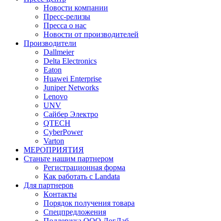
Новости компании
Пресс-релизы
Пресса о нас
Новости от производителей
Производители
Dallmeier
Delta Electronics
Eaton
Huawei Enterprise
Juniper Networks
Lenovo
UNV
Сайбер Электро
QTECH
CyberPower
Varton
МЕРОПРИЯТИЯ
Станьте нашим партнером
Регистрационная форма
Как работать с Landata
Для партнеров
Кoнтaкты
Порядок получения товара
Спецпредложения
Поддержка ООО ЛогЛаб