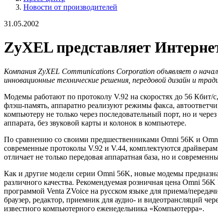
Новости от производителей
31.05.2002
ZyXEL представляет Интерн
Компания ZyXEL Communications Corporation объявляет о нач
инновационные технические решения, передовой дизайн и трад
Модемы работают по протоколу V.92 на скоростях до 56 Кбит/
флэш-память, аппаратно реализуют режимы факса, автоответч
компьютеру не только через последовательный порт, но и чер
аппарата, без звуковой карты и колонок в компьютере.
По сравнению со своими предшественниками Omni 56K и Omni
современные протоколы V.92 и V.44, комплектуются драйве
отличает не только передовая аппаратная база, но и совреме
Как и другие модели серии Omni 56K, новые модемы предназн
различного качества. Рекомендуемая розничная цена Omni 56K
программой Venta ZVoice на русском языке для приема/переда
браузер, редактор, приемник для аудио- и видеотрансляций чер
известного компьютерного еженедельника «Компьютерра».