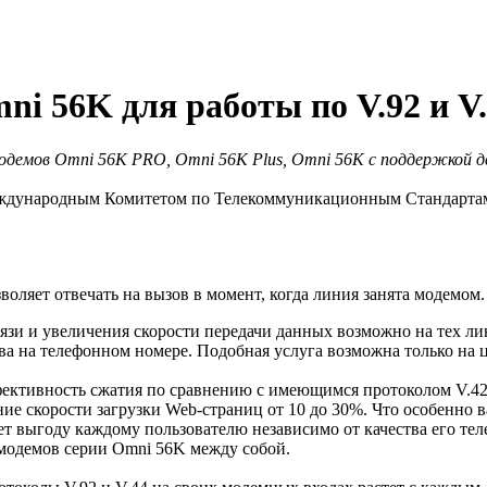
i 56K для работы по V.92 и V.
одемов Omni 56K PRO, Omni 56K Plus, Omni 56K с поддержкой дв
еждународным Комитетом по Телекоммуникационным Стандартам (
оляет отвечать на вызов в момент, когда линия занята модемом.
язи и увеличения скорости передачи данных возможно на тех ли
ва на телефонном номере. Подобная услуга возможна только на
ективность сжатия по сравнению с имеющимся протоколом V.42bi
ие скорости загрузки Web-страниц от 10 до 30%. Что особенно 
ает выгоду каждому пользователю независимо от качества его тел
 модемов серии Omni 56K между собой.