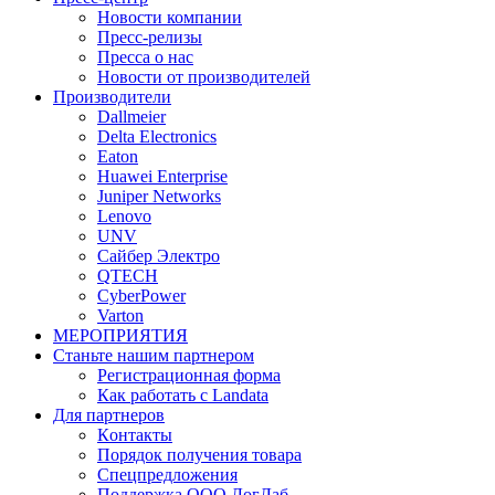
Новости компании
Пресс-релизы
Пресса о нас
Новости от производителей
Производители
Dallmeier
Delta Electronics
Eaton
Huawei Enterprise
Juniper Networks
Lenovo
UNV
Сайбер Электро
QTECH
CyberPower
Varton
МЕРОПРИЯТИЯ
Станьте нашим партнером
Регистрационная форма
Как работать с Landata
Для партнеров
Кoнтaкты
Порядок получения товара
Спецпредложения
Поддержка ООО ЛогЛаб