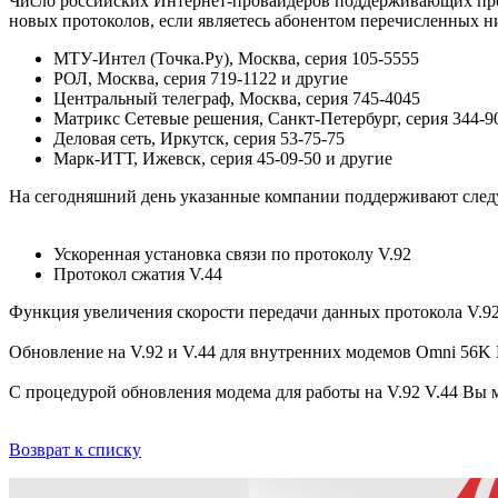
Число российских Интернет-провайдеров поддерживающих прот
новых протоколов, если являетесь абонентом перечисленных 
МТУ-Интел (Точка.Ру), Москва, серия 105-5555
РОЛ, Москва, серия 719-1122 и другие
Центральный телеграф, Москва, серия 745-4045
Матрикс Сетевые решения, Санкт-Петербург, серия 344-9
Деловая сеть, Иркутск, серия 53-75-75
Марк-ИТТ, Ижевск, серия 45-09-50 и другие
На сегодняшний день указанные компании поддерживают сле
Ускоренная установка связи по протоколу V.92
Протокол сжатия V.44
Функция увеличения скорости передачи данных протокола V.92 
Обновление на V.92 и V.44 для внутренних модемов Omni 56K P
С процедурой обновления модема для работы на V.92 V.44 Вы 
Возврат к списку