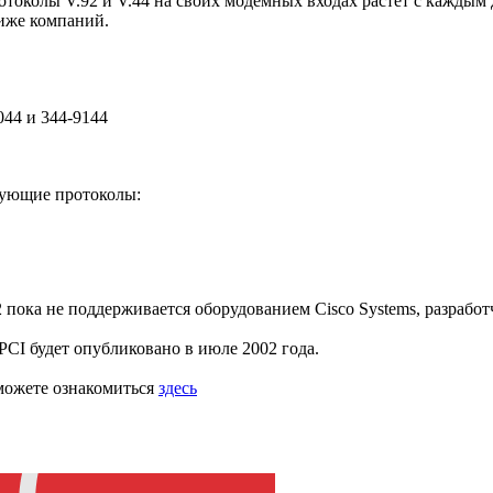
околы V.92 и V.44 на своих модемных входах растет с каждым 
ниже компаний.
044 и 344-9144
дующие протоколы:
пока не поддерживается оборудованием Cisco Systems, разработ
CI будет опубликовано в июле 2002 года.
можете ознакомиться
здесь