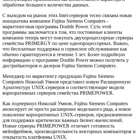
обработки большого количества данных.
С выходом на рынок этих Intel-серверов тесно связана новая
инициатива компании Fujitsu Siemens Computers -
маркетинговая программа Double Power. Суть этой
программы заключается в том, что постоянные клиенты
компании теперь могут покупать двухпроцессорные серверы
семейства PRIMERGY по цене однопроцессорных. Важно,
что бесплатные поддержка и сервисное обслуживание как
обычно гарантируются в течение 3 лет. Более подробную
информацию о программе Double Power можно получить у
дистрибьюторов и дилеров Fujitsu Siemens Computers.
Менеджер по маркетингу продукции Fujitsu Siemens
Computers Николай Умнов представил новую Расширенную
Архитектуру UNIX-серверов и соответствующие модели
корпоративных серверов семейства PRIMEPOWER.
Как подчеркнул Николай Умнов, Fujitsu Siemens Computers
анонсирует не просто расширение модельного ряда, а новое
поколение корпоративных UNIX-серверов, предназначенное
для поддержки критически важных бизнес-вычислений.
Новые серверы PRIMEPOWER отличает готовность
мейнфреймов, производительность векторных компьютеров и
открытость платформы UNIX.