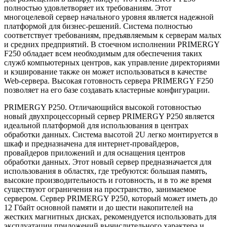
полностью удовлетворяет их требованиям. Этот
многоцелевой сервер начального уровня является надежной
платформой для бизнес-решений. Система полностью
соответствует требованиям, предъявляемым к серверам малых
и средних предприятий. В стоечном исполнении PRIMERGY
F250 обладает всем необходимым для обеспечения таких
служб компьютерных центров, как управление директориями
и кэширование также он может использоваться в качестве
Web-сервера. Высокая готовность сервера PRIMERGY F250
позволяет на его базе создавать кластерные конфигурации.
PRIMERGY P250. Отличающийся высокой готовностью
новый двухпроцессорный сервер PRIMERGY P250 является
идеальной платформой для использования в центрах
обработки данных. Система высотой 2U легко монтируется в
шкаф и предназначена для интернет-провайдеров,
провайдеров приложений и для оснащения центров
обработки данных. Этот новый сервер предназначается для
использования в областях, где требуются: большая память,
высокие производительность и готовность, и в то же время
существуют ограничения на пространство, занимаемое
сервером. Сервер PRIMERGY P250, который может иметь до
12 Гбайт основной памяти и до шести накопителей на
жестких магнитных дисках, рекомендуется использовать для
эксплуатации приложений вычислительного характера и