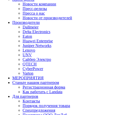
Новости компании
Пресс-релизы
Пресса о нас
Новости от производителей
Производители
Dallmeier
Delta Electronics
Eaton
Huawei Enterprise
Juniper Networks
Lenovo
UNV
Сайбер Электро
QTECH
CyberPower
Varton
МЕРОПРИЯТИЯ
Станьте нашим партнером
Регистрационная форма
Как работать с Landata
Для партнеров
Кoнтaкты
Порядок получения товара
Спецпредложения
Поддержка ООО ЛогЛаб