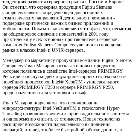
тенденциях развития серверного рынка в России и Европе.
Он отметил, что серверная продукция Fujitsu Siemens
Computers является определяющей для основных
стратегических направлений деятельности компании -
поддержке критически важных бизнес-приложений и
мобильности. Показательным является тот факт, что, несмотря
на общемировое снижение показателей в 2001 году
практически у всех основных производителей серверов,
компания Fujitsu Siemens Computers увеличила свою долю
рынка в классах Intel- и UNIX-серверов.
Менеджер по маркетингу продукции компании Fujitsu Siemens
Computers Иван Макаров рассказал о новых продуктах,
которые появились в семействе Intel-серверов PRIMERGY.
Речь идет о выпуске двух двухпроцессорных систем на базе
новейших процессоров Intel® XeonTM - универсального
сервера PRIMERGY F250 и сервера PRIMERGY P250,
предназначенного для установки в шкаф.
Иван Макаров подчеркнул, что использование
микроархитектуры Intel NetBurstTM и технологии Hyper-
Threading позволили увеличить производительность системы
и одновременно снизить ее стоимость. Новая технология
расширяет возможности параллельного выполнения
операций, что ведет к более быстрой обработке данных, и