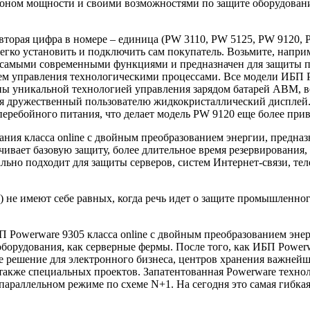
оном мощности и своими возможностями по защите оборудования,
торая цифра в номере – единица (PW 3110, PW 5125, PW 9120, P
егко установить и подключить сам покупатель. Возьмите, напр
 самыми современными функциями и предназначен для защиты 
ем управления технологическими процессами. Все модели ИБП P
ы уникальной технологией управления зарядом батарей ABM, воз
тся дружественный пользователю жидкокристаллический дисплей
ребойного питания, что делает модель PW 9120 еще более прив
ия класса online с двойным преобразованием энергии, предназ
ивает базовую защиту, более длительное время резервирования,
льно подходит для защиты серверов, систем Интернет-связи, т
) не имеют себе равных, когда речь идет о защите промышленно
Powerware 9305 класса online с двойным преобразованием энер
 оборудования, как серверные фермы. После того, как ИБП Powe
ое решение для электронного бизнеса, центров хранения важне
также специальных проектов. Запатентованная Powerware техно
араллельном режиме по схеме N+1. На сегодня это самая гибкая 