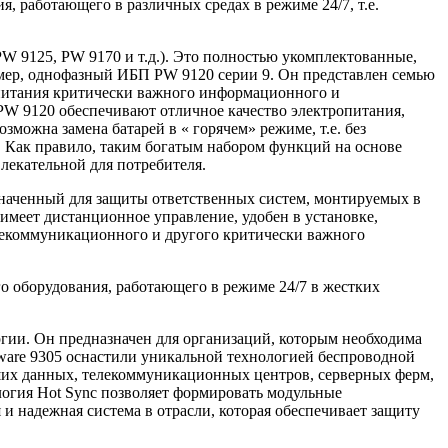
 работающего в различных средах в режиме 24/7, т.е.
W 9125, PW 9170 и т.д.). Это полностью укомплектованные,
имер, однофазный ИБП PW 9120 серии 9. Он представлен семью
питания критически важного информационного и
W 9120 обеспечивают отличное качество электропитания,
можна замена батарей в « горячем» режиме, т.е. без
. Как правило, таким богатым набором функций на основе
лекательной для потребителя.
наченный для защиты ответственных систем, монтируемых в
 имеет дистанционное управление, удобен в установке,
елекоммуникационного и другого критически важного
го оборудования, работающего в режиме 24/7 в жестких
гии. Он предназначен для организаций, которым необходима
rware 9305 оснастили уникальной технологией беспроводной
йших данных, телекоммуникационных центров, серверных ферм,
логия Hot Sync позволяет формировать модульные
и надежная система в отрасли, которая обеспечивает защиту