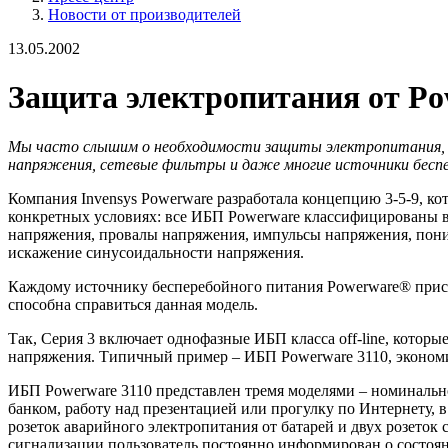
Новости от производителей
13.05.2002
Защита электропитания от Pow
Мы часто слышим о необходимости защиты электропитания, 
напряжения, сетевые фильтры и даже многие источники бесп
Компания Invensys Powerware разработала концепцию 3-5-9, к
конкретных условиях: все ИБП Powerware классифицированы в 
напряжения, провалы напряжения, импульсы напряжения, пон
искажение синусоидальности напряжения.
Каждому источнику бесперебойного питания Powerware® присво
способна справиться данная модель.
Так, Серия 3 включает однофазные ИБП класса off-line, котор
напряжения. Типичный пример – ИБП Powerware 3110, экономи
ИБП Powerware 3110 представлен тремя моделями – номинально
банком, работу над презентацией или прогулку по Интернету, 
розеток аварийного электропитания от батарей и двух розеток
сигнализации пользователь постоянно информирован о состоян