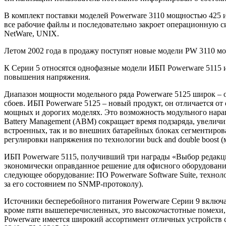
В комплект поставки моделей Powerware 3110 мощностью 425 и
все рабочие файлы и последовательно закроет операционную 
NetWare, UNIX.
Летом 2002 года в продажу поступят новые модели PW 3110 мо
К Серии 5 относятся однофазные модели ИБП Powerware 5115 и 
повышения напряжения.
Диапазон мощности модельного ряда Powerware 5125 широк – 
сбоев. ИБП Powerware 5125 – новый продукт, он отличается от
мощных и дорогих моделях. Это возможность модульного наращ
Battery Management (ABM) сокращает время подзаряда, увеличи
встроенных, так и во внешних батарейных блоках сегментиров
регулировки напряжения по технологии buck and double boost 
ИБП Powerware 5115, получивший три награды «Выбор редакци
экономически оправданное решение для офисного оборудования
следующее оборудование: ПО Powerware Software Suite, технол
за его состоянием по SNMP-протоколу).
Источники бесперебойного питания Powerware Серии 9 включаю
кроме пяти вышеперечисленных, это высокочастотные помехи,
Powerware имеется широкий ассортимент отличных устройств