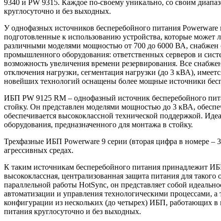
9340 и PW 9315. Каждое по-своему уникально, со своим диапаз
круглосуточно и без выходных.
У однофазных источников бесперебойного питания Powerware в
подготовленные к использованию устройства, которые может л
различными моделями мощностью от 700 до 6000 ВА, снабжен
промышленного оборудования: ответственных серверов и сист
возможность увеличения времени резервирования. Все снабжен
отключения нагрузки, сегментация нагрузки (до 3 кВА), имее
новейших технологий оснащены более мощные источники беспе
ИБП PW 9125 RM – однофазный источник бесперебойного питан
стойку. Он представлен моделями мощностью до 3 кВА, обеспеч
обеспечивается высококлассной технической поддержкой. Идеа
оборудования, предназначенного для монтажа в стойку.
Трехфазные ИБП Powerware 9 серии (вторая цифра в номере – 3
агрессивных средах.
К таким источникам бесперебойного питания принадлежит ИБП 
высококлассная, централизованная защита питания для такого
параллельной работы HotSync, он представляет собой идеальн
автоматизации и управления технологическими процессами, а 
конфигурации из нескольких (до четырех) ИБП, работающих в п
питания круглосуточно и без выходных.