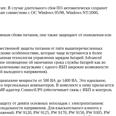
re. В случае длительного сбоя ПО автоматически сохранит
are совместимо с ОС Windows 95/98, Windows NT/2000,
основным сбоям питания, они также защищают от понижения или
качественной защиты питания от пяти вышеперечисленных
скими особенностями, которые чаще встречаются в более
анная технология управления зарядом батарей Advanced
ное оповещение об окончании срока службы батарей как во
я различными нагрузками с одного ИБП широкие возможности
ий выходного напряжения).
иапазоне мощности от 500 ВА до 1400 ВА. Это идеальное,
и персональных компьютеров. В комплекте к нему прилагается
MP-адаптер ConnectUPS (обеспечивает связь с ИБП и контроль
защиту от девяти основных неполадок с электропитанием:
оидальности напряжения. Для взыскательного клиента у
ложений: PW 9120, PW 9125, PW 9170, PW 9150, PW 9305, PW