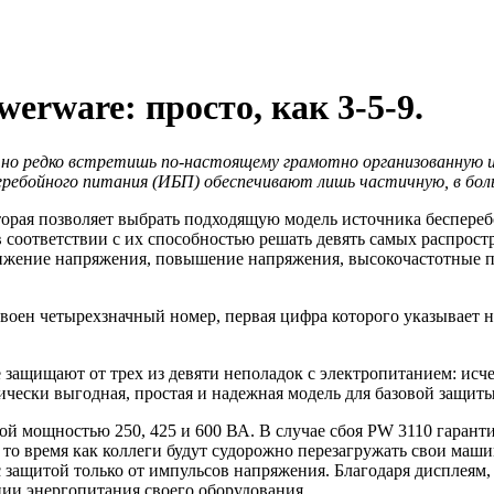
erware: просто, как 3-5-9.
но редко встретишь по-настоящему грамотно организованную
еребойного питания (ИБП) обеспечивают лишь частичную, в бо
оторая позволяет выбрать подходящую модель источника беспере
соответствии с их способностью решать девять самых распрост
ижение напряжения, повышение напряжения, высокочастотные п
ен четырехзначный номер, первая цифра которого указывает на
ые защищают от трех из девяти неполадок с электропитанием: и
чески выгодная, простая и надежная модель для базовой защит
й мощностью 250, 425 и 600 ВА. В случае сбоя PW 3110 гарант
в то время как коллеги будут судорожно перезагружать свои маш
 с защитой только от импульсов напряжения. Благодаря дисплеям
ии энергопитания своего оборудования.