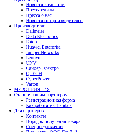
Новости компании
Пресс-релизы
Пресса о нас
Новости от производителей
Производители
Dallmeier
Delta Electronics
Eaton
Huawei Enterprise
Juniper Networks
Lenovo
UNV
Сайбер Электро
QTECH
CyberPower
Varton
МЕРОПРИЯТИЯ
Станьте нашим партнером
Регистрационная форма
Как работать с Landata
Для партнеров
Кoнтaкты
Порядок получения товара
Спецпредложения
Поддержка ООО ЛогЛаб