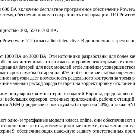
 600 ВА включено бесплатное программное обеспечение Powerwa
систему, обеспечив полную сохранность информации. ПО Powerw
щностью 300, 550 и 700 ВА.
Powerware 5125 класса line-interactive. В дополнение к трем 
от 1000 ВА до 3000 ВА. Эти источники разработаны для более 
 обычных источников этого класса и уровня некоторыми техниче
ивания батарей для всех моделей этой линейки усовершенствов
вает срок службы батареи на 50% и обеспечивает заблаговремен
ание нагрузки дает возможность раздельного контроля за трем
(минимальный расход заряда батарей на корректировку отклонен
и» популярных компьютерных изданий Европы, представлен в д
: небольших серверов, стоечных приложений, рабочих станций 
огия ABM (продлевает срок службы батарей на 50%), а также SN
т одно- и трехфазные модели класса online, они обеспечивают 
 отклонения частоты, коммутационные помехи, искажение синус
 серии 9, обеспечивающих надежную защиту ответственных при