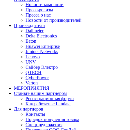
Новости компании
Пресс-релизы
Пресса о нас
Новости от производителей
Производители
Dallmeier
Delta Electronics
Eaton
Huawei Enterprise
Juniper Networks
Lenovo
UNV
Сайбер Электро
QTECH
CyberPower
Varton
МЕРОПРИЯТИЯ
Станьте нашим партнером
Регистрационная форма
Как работать с Landata
Для партнеров
Кoнтaкты
Порядок получения товара
Спецпредложения
Поддержка ООО ЛогЛаб