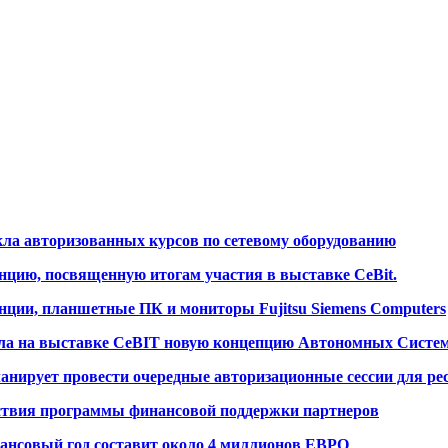
икла авторизованных курсов по сетевому оборудованию
енцию, посвященную итогам участия в выставке CeBit.
анции, планшетные ПК и мониторы Fujitsu Siemens Computers
вила на выставке CeBIT новую концепцию Автономных Систе
планирует провести очередные авторизационные сессии для ре
йствия программы финансовой поддержки партнеров
инансовый год составит около 4 миллионов ЕВРО