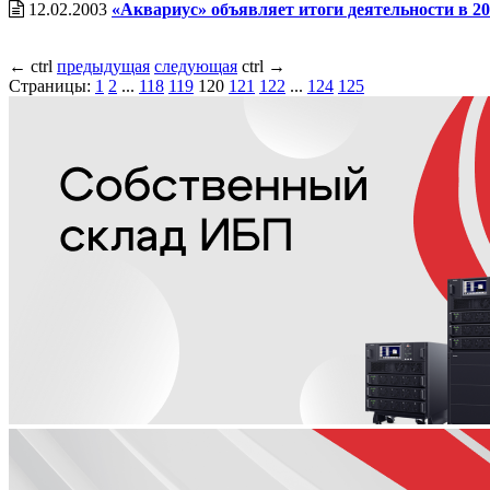
12.02.2003
«Аквариус» объявляет итоги деятельности в 20
←
ctrl
предыдущая
следующая
ctrl
→
Страницы:
1
2
...
118
119
120
121
122
...
124
125