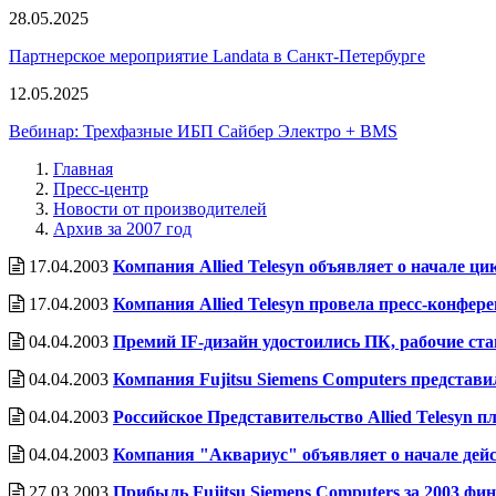
28.05.2025
Партнерское мероприятие Landata в Санкт-Петербурге
12.05.2025
Вебинар: Трехфазные ИБП Сайбер Электро + BMS
Главная
Пресс-центр
Новости от производителей
Архив за 2007 год
17.04.2003
Компания Allied Telesyn объявляет о начале ц
17.04.2003
Компания Allied Telesyn провела пресс-конфер
04.04.2003
Премий IF-дизайн удостоились ПК, рабочие ст
04.04.2003
Компания Fujitsu Siemens Computers предста
04.04.2003
Российское Представительство Allied Telesyn 
04.04.2003
Компания "Аквариус" объявляет о начале де
27.03.2003
Прибыль Fujitsu Siemens Computers за 2003 ф