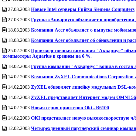
27.03.2003
Новые Intel-серверы Fujitsu Siemens Computers
27.03.2003
Группа «Аквариус» объявляет о приобретении 
18.03.2003
Компания Acer объявляет о выпуске мобильного
18.03.2003
Компания Acer объявляет об обновлении и ра
25.02.2003
Производственная компания "Аквариус" объявл
компьютеры Aquarius в среднем на 6 %.
18.02.2003
Группа компаний "Аквариус" вошла в состав 
14.02.2003
Компания ZyXEL Communications Corporation 
14.02.2003
ZyXEL обновляет линейку модульных DSL-ко
14.02.2003
ZyXEL представляет Интернет-модем OMNI 
14.02.2003
Новая серия принтеров Oki - B6100
14.02.2003
OKI представляет новую высокоскоростную ч/б
12.02.2003
Четырехдневный партнерский семинар компани