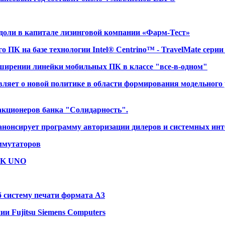
доли в капитале лизинговой компании «Фарм-Тест»
 ПК на базе технологии Intel® Centrino™ - TravelMate серии
сширении линейки мобильных ПК в классе "все-в-одном"
яет о новой политике в области формирования модельного 
акционеров банка "Солидарность".
анонсирует программу авторизации дилеров и системных инт
ммутаторов
56K UNO
 систему печати формата А3
и Fujitsu Siemens Computers