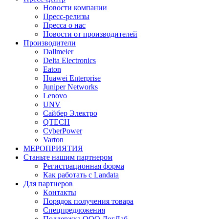
Новости компании
Пресс-релизы
Пресса о нас
Новости от производителей
Производители
Dallmeier
Delta Electronics
Eaton
Huawei Enterprise
Juniper Networks
Lenovo
UNV
Сайбер Электро
QTECH
CyberPower
Varton
МЕРОПРИЯТИЯ
Станьте нашим партнером
Регистрационная форма
Как работать с Landata
Для партнеров
Кoнтaкты
Порядок получения товара
Спецпредложения
Поддержка ООО ЛогЛаб