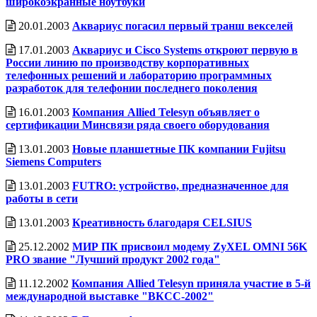
широкоэкранные ноутбуки
20.01.2003
Аквариус погасил первый транш векселей
17.01.2003
Аквариус и Cisco Systems откроют первую в
России линию по производству корпоративных
телефонных решений и лабораторию программных
разработок для телефонии последнего поколения
16.01.2003
Компания Allied Telesyn объявляет о
сертификации Минсвязи ряда своего оборудования
13.01.2003
Новые планшетные ПК компании Fujitsu
Siemens Computers
13.01.2003
FUTRO: устройство, предназначенное для
работы в сети
13.01.2003
Креативность благодаря CELSIUS
25.12.2002
МИР ПК присвоил модему ZyXEL OMNI 56K
PRO звание "Лучший продукт 2002 года"
11.12.2002
Компания Allied Telesyn приняла участие в 5-й
международной выставке "ВКСС-2002"