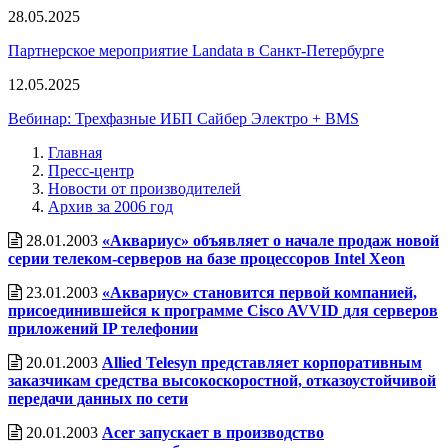
28.05.2025
Партнерское мероприятие Landata в Санкт-Петербурге
12.05.2025
Вебинар: Трехфазные ИБП Сайбер Электро + BMS
Главная
Пресс-центр
Новости от производителей
Архив за 2006 год
28.01.2003
«Аквариус» объявляет о начале продаж новой
серии телеком-серверов на базе процессоров Intel Xeon
23.01.2003
«Аквариус» становится первой компанией,
присоединившейся к программе Cisco AVVID для серверов
приложений IP телефонии
20.01.2003
Allied Telesyn представляет корпоративным
заказчикам средства высокоскоростной, отказоустойчивой
передачи данных по сети
20.01.2003
Acer запускает в производство