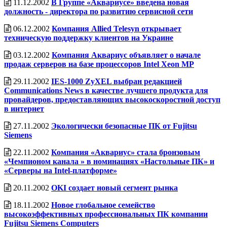
11.12.2002
В Группе «Аквариусе» введена новая
должность - директора по развитию сервисной сети
06.12.2002
Компания Allied Telesyn открывает
техническую поддержку клиентов на Украине
03.12.2002
Компания Аквариус объявляет о начале
продаж серверов на базе процессоров Intel Xeon MP
29.11.2002
IES-1000 ZyXEL выбран редакцией
Communications News в качестве лучшего продукта для
провайдеров, предоставляющих высокоскоростной доступ
в интернет
27.11.2002
Экологически безопасные ПК от Fujitsu
Siemens
22.11.2002
Компания «Аквариус» стала бронзовым
«Чемпионом канала » в номинациях «Настольные ПК» и
«Серверы на Intel-платформе»
20.11.2002
OKI создает новый сегмент рынка
18.11.2002
Новое глобальное семейство
высокоэффективных профессиональных ПК компании
Fujitsu Siemens Computers