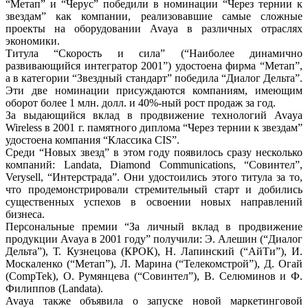
“Метап” и “Черус” победили в номинации “Через тернии к
звездам” как компании, реализовавшие самые сложные
проекты на оборудовании Avaya в различных отраслях
экономики.
Титула “Скорость и сила” (“Наиболее динамично
развивающийся интегратор 2001”) удостоена фирма “Метап”,
а в категории “Звездный стандарт” победила “Диалог Дельта”.
Эти две номинации присуждаются компаниям, имеющим
оборот более 1 млн. долл. и 40%-ный рост продаж за год.
За выдающийся вклад в продвижение технологий Avaya
Wireless в 2001 г. памятного диплома “Через тернии к звездам”
удостоена компания “Классика CIS”.
Среди “Новых звезд” в этом году появилось сразу несколько
компаний: Landata, Diamond Communications, “Совинтел”,
Verysell, “Интерстрада”. Они удостоились этого титула за то,
что продемонстрировали стремительный старт и добились
существенных успехов в освоении новых направлений
бизнеса.
Персональные премии “За личный вклад в продвижение
продукции Avaya в 2001 году” получили: Э. Алешин (“Диалог
Дельта”), Т. Кузнецова (КРОК), Н. Лапинский (“АйТи”), И.
Москаленко (“Метап”), Л. Марина (“Телекомстрой”), Д. Огай
(CompTek), О. Румянцева (“Совинтел”), В. Селюминов и Ф.
Филиппов (Landata).
Avaya также объявила о запуске новой маркетинговой