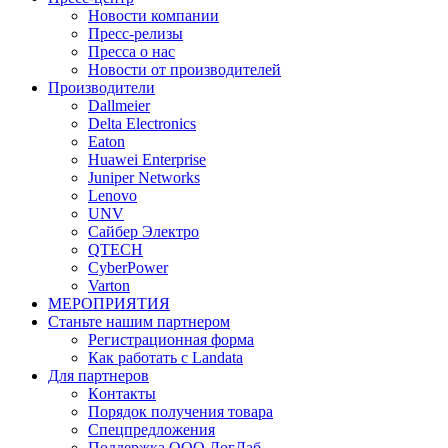
Новости компании
Пресс-релизы
Пресса о нас
Новости от производителей
Производители
Dallmeier
Delta Electronics
Eaton
Huawei Enterprise
Juniper Networks
Lenovo
UNV
Сайбер Электро
QTECH
CyberPower
Varton
МЕРОПРИЯТИЯ
Станьте нашим партнером
Регистрационная форма
Как работать с Landata
Для партнеров
Кoнтaкты
Порядок получения товара
Спецпредложения
Поддержка ООО ЛогЛаб