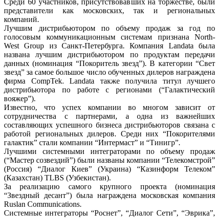
Среди 60 участников, присутствовавших на торжестве, были
представители как московских, так и региональных
компаний.
Лучшим дистрибьютором по объему продаж за год по
голосовым коммуникационным системам признана North-
West Group из Санкт-Петербурга. Компания Landata была
названа лучшим дистрибьютором по продуктам передачи
данных (номинация “Покоритель звезд”). В категории “Свет
звезд” за самое большое число обученных дилеров награждена
фирма CompTek. Landata также получила титул лучшего
дистрибьютора по работе с регионами (“Галактический
вояжер”).
Известно, что успех компании во многом зависит от
сотрудничества с партнерами, а одна из важнейших
составляющих успешного бизнеса дистрибьюторов связана с
работой региональных дилеров. Среди них “Покорителями
галактик” стали компании “Интермаст” и “Тинигр”.
Лучшими системными интеграторами по объему продаж
(“Мастер созвездий”) были названы компании “Телекомстрой”
(Россия) “Диалог Киев” (Украина) “Казинформ Телеком”
(Казахстан) TLBS (Узбекистан).
За реализацию самого крупного проекта (номинация
“Звездный десант”) была награждена московская компания
Ruslan Communications.
Системные интеграторы “Роснет”, “Диалог Сети”, “Эврика”,