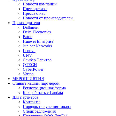
Новости компании
Пресс-релизы
Пресса о нас
Новости от производителей
Производители
Dallmeier
Delta Electronics
Eaton
Huawei Enterprise
Juniper Networks
Lenovo
UNV
Сайбер Электро
QTECH
CyberPower
Varton
МЕРОПРИЯТИЯ
Станьте нашим партнером
Регистрационная форма
Как работать с Landata
Для партнеров
Кoнтaкты
Порядок получения товара
Спецпредложения
Поддержка ООО ЛогЛаб