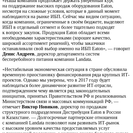
«Наша компания продолжает держать уверенный курс
на поддержание высоких продаж оборудования Eaton,
несмотря на сложные условия, которые в данный момент
наблюдаются на рынке ИБП. Сейчас мы видим ситуацию,
когда компании, ограниченные в своём бюджете, выделяют
ИБП в отдельный сегмент и более тщательно подходят
к вопросу закупок. Продукция Eaton обладает всеми
необходимыми характеристиками (хорошее качество,
широкий ассортимент решений), чтобы заказчики
останавливали свой выбор именно на ИБП Eaton», — говорит
Денис Андреев
, директор департамента систем
бесперебойного питания компании Landata.
«Нестабильная экономическая ситуация в стране обусловила
временную приостановку финансирования ряда крупных ИТ-
проектов. Однако мы уверены, что в 2017 году будет
наблюдаться более динамичное развитие ИТ-отрасли,
подтверждением чему является ряд законодательных
инициатив, принятых Правительством РФ и реализованных
Министерством связи и массовых коммуникаций РФ, —
отмечает
Виктор Новиков
, директор по продажам
структурного подразделения Дистрибуция Eaton в России
и Казахстане. — Долгосрочные партнерские отношения
с компанией Landata позволяют нам развивать ИТ-рынок
с высоким уровнем качества предоставляемых услуг