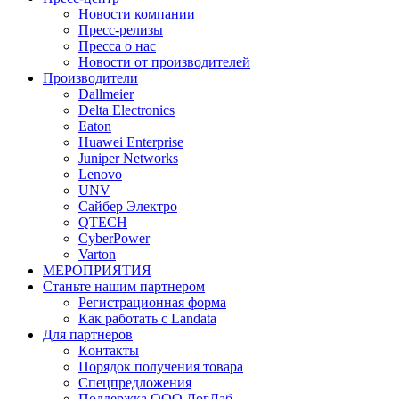
Новости компании
Пресс-релизы
Пресса о нас
Новости от производителей
Производители
Dallmeier
Delta Electronics
Eaton
Huawei Enterprise
Juniper Networks
Lenovo
UNV
Сайбер Электро
QTECH
CyberPower
Varton
МЕРОПРИЯТИЯ
Станьте нашим партнером
Регистрационная форма
Как работать с Landata
Для партнеров
Кoнтaкты
Порядок получения товара
Спецпредложения
Поддержка ООО ЛогЛаб