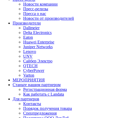
Новости компании
Пресс-релизы
Пресса о нас
Новости от производителей
Производители
Dallmeier
Delta Electronics
Eaton
Huawei Enterprise
Juniper Networks
Lenovo
UNV
Сайбер Электро
QTECH
CyberPower
Varton
МЕРОПРИЯТИЯ
Станьте нашим партнером
Регистрационная форма
Как работать с Landata
Для партнеров
Кoнтaкты
Порядок получения товара
Спецпредложения
Поддержка ООО ЛогЛаб