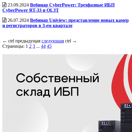
23.09.2024
Вебинар CyberPower: Трехфазные ИБП
CyberPower RT-33 и OL3T
26.07.2024
Вебинар Uniview: представление новых камер
и регистраторов в 3-ем квартале
←
ctrl
предыдущая
следующая
ctrl
→
Страницы:
1
2
3
...
44
45