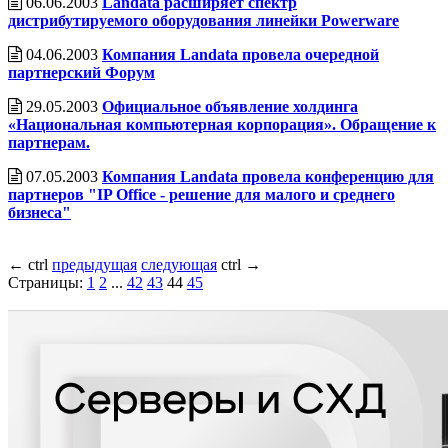
06.06.2003
Landata расширяет спектр
дистрибутируемого оборудования линейки Powerware
04.06.2003
Компания Landata провела очередной
партнерский Форум
29.05.2003
Официальное объявление холдинга
«Национальная компьютерная корпорация». Обращение к
партнерам.
07.05.2003
Компания Landata провела конференцию для
партнеров "IP Office - решение для малого и среднего
бизнеса"
←
ctrl
предыдущая
следующая
ctrl
→
Страницы:
1
2
...
42
43
44
45