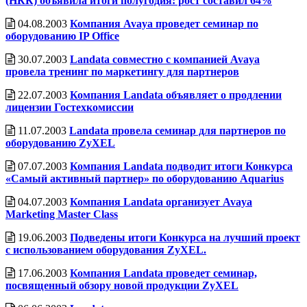
(НКК) объявила итоги полугодия: рост составил 64%
04.08.2003
Компания Avaya проведет семинар по
оборудованию IP Office
30.07.2003
Landata совместно с компанией Avaya
провела тренинг по маркетингу для партнеров
22.07.2003
Компания Landata объявляет о продлении
лицензии Гостехкомиссии
11.07.2003
Landata провела семинар для партнеров по
оборудованию ZyXEL
07.07.2003
Компания Landata подводит итоги Конкурса
«Самый активный партнер» по оборудованию Aquarius
04.07.2003
Компания Landata организует Avaya
Marketing Master Class
19.06.2003
Подведены итоги Конкурса на лучший проект
с использованием оборудования ZyXEL.
17.06.2003
Компания Landata проведет семинар,
посвященный обзору новой продукции ZyXEL