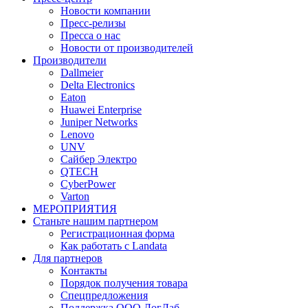
Новости компании
Пресс-релизы
Пресса о нас
Новости от производителей
Производители
Dallmeier
Delta Electronics
Eaton
Huawei Enterprise
Juniper Networks
Lenovo
UNV
Сайбер Электро
QTECH
CyberPower
Varton
МЕРОПРИЯТИЯ
Станьте нашим партнером
Регистрационная форма
Как работать с Landata
Для партнеров
Кoнтaкты
Порядок получения товара
Спецпредложения
Поддержка ООО ЛогЛаб