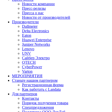
Новости компании
Пресс-релизы
Пресса о нас
Новости от производителей
Производители
Dallmeier
Delta Electronics
Eaton
Huawei Enterprise
Juniper Networks
Lenovo
UNV
Сайбер Электро
QTECH
CyberPower
Varton
МЕРОПРИЯТИЯ
Станьте нашим партнером
Регистрационная форма
Как работать с Landata
Для партнеров
Кoнтaкты
Порядок получения товара
Спецпредложения
Поддержка ООО ЛогЛаб