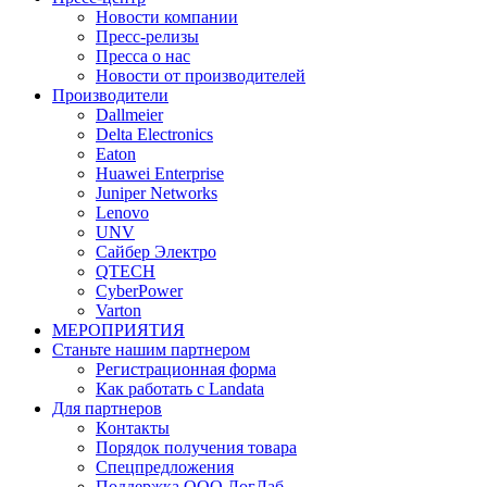
Новости компании
Пресс-релизы
Пресса о нас
Новости от производителей
Производители
Dallmeier
Delta Electronics
Eaton
Huawei Enterprise
Juniper Networks
Lenovo
UNV
Сайбер Электро
QTECH
CyberPower
Varton
МЕРОПРИЯТИЯ
Станьте нашим партнером
Регистрационная форма
Как работать с Landata
Для партнеров
Кoнтaкты
Порядок получения товара
Спецпредложения
Поддержка ООО ЛогЛаб