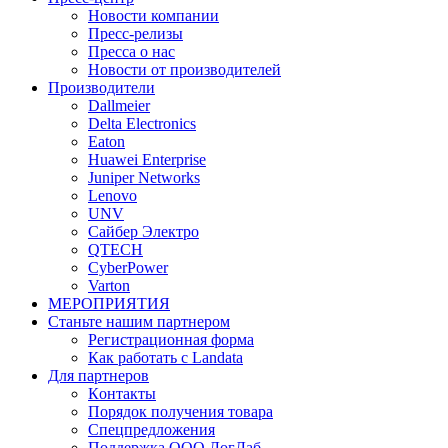
Новости компании
Пресс-релизы
Пресса о нас
Новости от производителей
Производители
Dallmeier
Delta Electronics
Eaton
Huawei Enterprise
Juniper Networks
Lenovo
UNV
Сайбер Электро
QTECH
CyberPower
Varton
МЕРОПРИЯТИЯ
Станьте нашим партнером
Регистрационная форма
Как работать с Landata
Для партнеров
Кoнтaкты
Порядок получения товара
Спецпредложения
Поддержка ООО ЛогЛаб