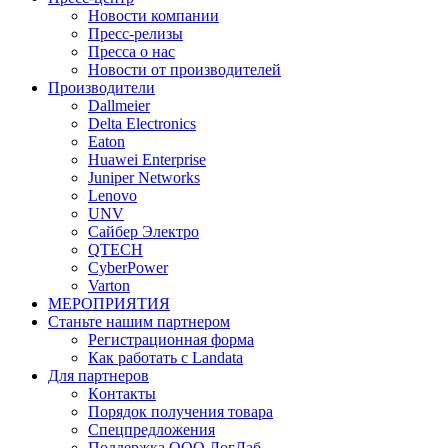
Новости компании
Пресс-релизы
Пресса о нас
Новости от производителей
Производители
Dallmeier
Delta Electronics
Eaton
Huawei Enterprise
Juniper Networks
Lenovo
UNV
Сайбер Электро
QTECH
CyberPower
Varton
МЕРОПРИЯТИЯ
Станьте нашим партнером
Регистрационная форма
Как работать с Landata
Для партнеров
Кoнтaкты
Порядок получения товара
Спецпредложения
Поддержка ООО ЛогЛаб