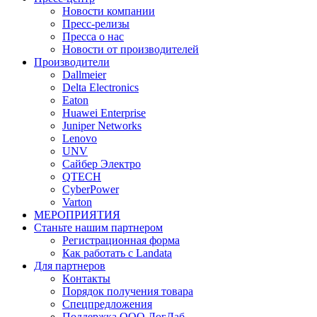
Новости компании
Пресс-релизы
Пресса о нас
Новости от производителей
Производители
Dallmeier
Delta Electronics
Eaton
Huawei Enterprise
Juniper Networks
Lenovo
UNV
Сайбер Электро
QTECH
CyberPower
Varton
МЕРОПРИЯТИЯ
Станьте нашим партнером
Регистрационная форма
Как работать с Landata
Для партнеров
Кoнтaкты
Порядок получения товара
Спецпредложения
Поддержка ООО ЛогЛаб