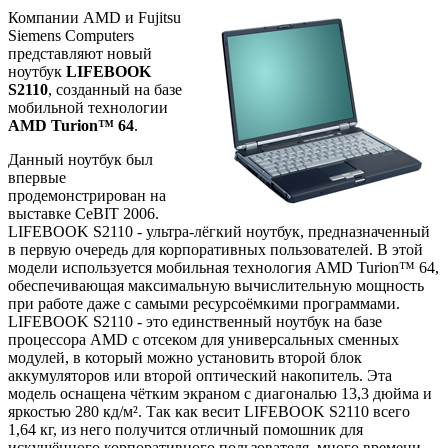
Компании AMD и Fujitsu
Siemens Computers
представляют новый
ноутбук
LIFEBOOK
S2110
, созданный на базе
мобильной технологии
AMD Turion™ 64
.
Данный ноутбук был
впервые
продемонстрирован на
выставке CeBIT 2006.
LIFEBOOK S2110 - ультра-лёгкий ноутбук, предназначенный
в первую очередь для корпоративных пользователей. В этой
модели используется мобильная технология AMD Turion™ 64,
обеспечивающая максимальную вычислительную мощность
при работе даже с самыми ресурсоёмкими программами.
LIFEBOOK S2110 - это единственный ноутбук на базе
процессора AMD с отсеком для универсальных сменных
модулей, в который можно установить второй блок
аккумуляторов или второй оптический накопитель. Эта
модель оснащена чётким экраном с диагональю 13,3 дюйма и
яркостью 280 кд/м². Так как весит LIFEBOOK S2110 всего
1,64 кг, из него получится отличный помошник для
искушённого корпоративного пользователя, много времени