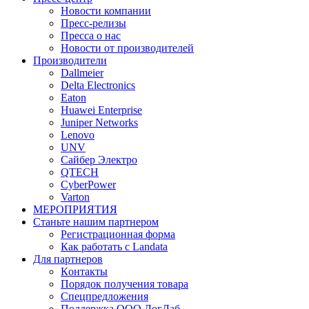
Новости компании
Пресс-релизы
Пресса о нас
Новости от производителей
Производители
Dallmeier
Delta Electronics
Eaton
Huawei Enterprise
Juniper Networks
Lenovo
UNV
Сайбер Электро
QTECH
CyberPower
Varton
МЕРОПРИЯТИЯ
Станьте нашим партнером
Регистрационная форма
Как работать с Landata
Для партнеров
Кoнтaкты
Порядок получения товара
Спецпредложения
Поддержка ООО ЛогЛаб