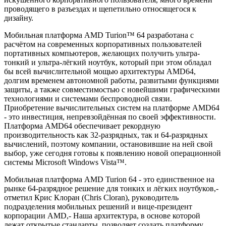
проводящего в разъездах и щепетильно относящегося к
дизайну.
Мобильная платформа AMD Turion™ 64 разработана с
расчётом на современных корпоративных пользователей
портативных компьютеров, желающих получить ультра-
тонкий и ультра-лёгкий ноутбук, который при этом обладал
бы всей вычислительной мощью архитектуры AMD64,
долгим временем автономной работы, развитыми функциями
защиты, а также совместимостью с новейшими графическими
технологиями и системами беспроводной связи.
Приобретение вычислительных систем на платформе AMD64
- это инвестиция, непревзойдённая по своей эффективности.
Платформа AMD64 обеспечивает рекордную
производительность как 32-разрядных, так и 64-разрядных
вычислений, поэтому компании, остановившие на ней свой
выбор, уже сегодня готовы к появлению новой операционной
системы Microsoft Windows Vista™.
Мобильная платформа AMD Turion 64 - это единственное на
рынке 64-разрядное решение для тонких и лёгких ноутбуков,-
отметил Крис Клоран (Chris Cloran), руководитель
подразделения мобильных решений и вице-президент
корпорации AMD,- Наша архитектура, в основе которой
лежат открытые стандарты, позволяет создать платформу,