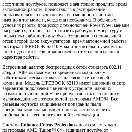
всех типов ноутбуков, позволяет значительно продлить время
автономной работы, предоставляя в распоряжение
пользователя всю вычислительную мощность системы
именно в тот момент, когда она необходима. В обычных
условиях работы процессор с технологией PowerNow! меньше
нагревается, что позволяет снизить рабочую температуру и
повысить надёжность ноутбука. Установив в специальный
отсек второй блок аккумуляторов, время автономной работы
ноутбука LIFEBOOK S2110 можно значительно увеличить:
вплоть до семи часов, в зависимости от модели изделия и
характера работы.
Встроенный адаптер беспроводных сетей стандарта 802.11
a/b/g от Atheros поможет современным мобильным
работникам всегда оставаться на связи с сетью своей
компании. Модель LIFEBOOK S2110 имеет широкий спектр
вариантов подключения внешних устройств, дающих
возможность в полной мере прочувствовать всю полноту
мультимедийных возможностей платформы AMD64. Все
разъёмы ноутбука защищены от попадания пыли
специальными клапанами, что позволяет обеспечить
стабильность в его повседневной эксплуатации.
Система
Enhanced Virus Protection
- неотъемлемая часть
платформы AMD Turion™ 64 - защищает ноутбук от