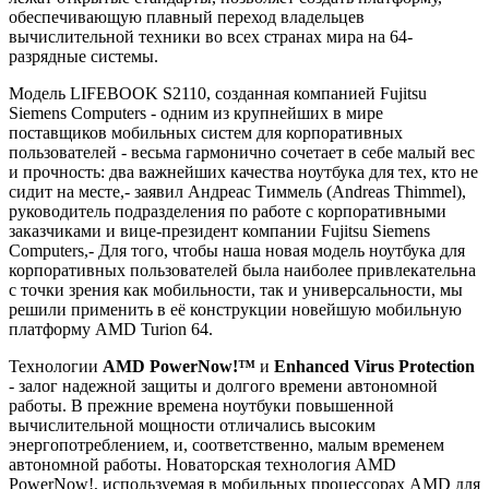
обеспечивающую плавный переход владельцев
вычислительной техники во всех странах мира на 64-
разрядные системы.
Модель LIFEBOOK S2110, созданная компанией Fujitsu
Siemens Computers - одним из крупнейших в мире
поставщиков мобильных систем для корпоративных
пользователей - весьма гармонично сочетает в себе малый вес
и прочность: два важнейших качества ноутбука для тех, кто не
сидит на месте,- заявил Андреас Тиммель (Andreas Thimmel),
руководитель подразделения по работе с корпоративными
заказчиками и вице-президент компании Fujitsu Siemens
Computers,- Для того, чтобы наша новая модель ноутбука для
корпоративных пользователей была наиболее привлекательна
с точки зрения как мобильности, так и универсальности, мы
решили применить в её конструкции новейшую мобильную
платформу AMD Turion 64.
Технологии
AMD PowerNow!™
и
Enhanced Virus Protection
- залог надежной защиты и долгого времени автономной
работы. В прежние времена ноутбуки повышенной
вычислительной мощности отличались высоким
энергопотреблением, и, соответственно, малым временем
автономной работы. Новаторская технология AMD
PowerNow!, используемая в мобильных процессорах AMD для