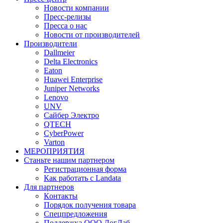
Новости компании
Пресс-релизы
Пресса о нас
Новости от производителей
Производители
Dallmeier
Delta Electronics
Eaton
Huawei Enterprise
Juniper Networks
Lenovo
UNV
Сайбер Электро
QTECH
CyberPower
Varton
МЕРОПРИЯТИЯ
Станьте нашим партнером
Регистрационная форма
Как работать с Landata
Для партнеров
Кoнтaкты
Порядок получения товара
Спецпредложения
Поддержка ООО ЛогЛаб