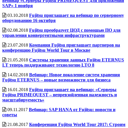
вебинар «Серверы Fujitsu PRIMEQUEST для приложений
SAP» 1 ноября
03.10.2018
Fujitsu приглашает на вебинар по серверному
оборудованию 16 октября
02.08.2018
Fujitsu преобразует ЦОД с помощью ПО для
управления конвергентными инфраструктурами
23.07.2018
Компания Fujitsu приглашает партнеров на
конференцию Fujitsu World Tour в Москве
21.05.2018
Системы хранения данных Fujitsu ETERNUS
LT теперь поддерживают технологию LTO 8
14.02.2018
Вебинар: Новое поколение систем хранения
Fujitsu ETERNUS – новые возможности для бизнеса
16.01.2018
Fujitsu приглашает на вебинар: «Серверы
Fujitsu PRIMEQUEST – непревзойденная надежность и
масштабируемость»
09.11.2017
Вебинар: SAP HANA oт Fujitsu: новости и
советы
21.08.2017
Конференция Fujitsu World Tour 2017: Строим