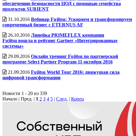
обеспечению безопасности ЦОД с помощью семейства
продуктов SURIENT
31.10.2016
Вебинар Fujitsu: Ускоряем и трансформируем
современный бизнес с ETERNUS AF
26.10.2016
Линейка PRIMEFLEX компании
Fujitsu вошла в рейтинг Gartner «Интегрированные
системы»
29.09.2016
Онлайн тренинг Fujitsu по партнерской
программе Select Partner Program 11 октября 2016
21.09.2016
Fujitsu World Tour 2016: движущая сила
цифровой трансформации
Новости 1 - 20 из 339
Начало | Пред. |
1
2
3
4
5
|
След.
|
Конец