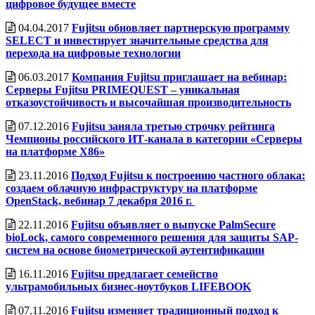
цифровое будущее вместе
04.04.2017
Fujitsu обновляет партнерскую программу
SELECT и инвестирует значительные средства для
перехода на цифровые технологии
06.03.2017
Компания Fujitsu приглашает на вебинар:
Серверы Fujitsu PRIMEQUEST – уникальная
отказоустойчивость и высочайшая производительность
07.12.2016
Fujitsu заняла третью строчку рейтинга
Чемпионы российского ИТ-канала в категории «Серверы
на платформе X86»
23.11.2016
Подход Fujitsu к построению частного облака:
создаем облачную инфраструктуру на платформе
OpenStack, вебинар 7 декабря 2016 г.
22.11.2016
Fujitsu объявляет о выпуске PalmSecure
bioLock, самого современного решения для защиты SAP-
систем на основе биометрической аутентификации
16.11.2016
Fujitsu предлагает семейство
ультрамобильных бизнес-ноутбуков LIFEBOOK
07.11.2016
Fujitsu изменяет традиционный подход к