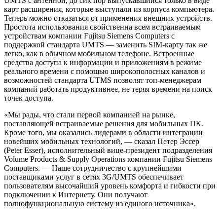
UMTS с антенной, до сих пор выпускавшийся только в виде
карт расширения, которые выступали из корпуса компьютера.
Теперь можно отказаться от применения внешних устройств.
Простота использования свойственна всем встраиваемым
устройствам компании Fujitsu Siemens Computers с
поддержкой стандарта UMTS — заменить SIM-карту так же
легко, как в обычном мобильном телефоне. Встроенные
средства доступа к информации и приложениям в режиме
реального времени с помощью широкополосных каналов и
возможностей стандарта UTMS позволят топ-менеджерам
компаний работать продуктивнее, не теряя времени на поиск
точек доступа.
«Мы рады, что стали первой компанией на рынке,
поставляющей встраиваемые решения для мобильных ПК.
Кроме того, мы оказались лидерами в области интеграции
новейших мобильных технологий, — сказал Петер Эссер
(Peter Esser), исполнительный вице-президент подразделения
Volume Products & Supply Operations компании Fujitsu Siemens
Computers. — Наше сотрудничество с крупнейшими
поставщиками услуг в сетях 3G/UMTS обеспечивает
пользователям высочайший уровень комфорта и гибкости при
подключении к Интернету. Они получают
полнофункциональную систему из единого источника».