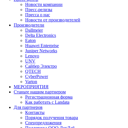
Новости компании
Пресс-релизы
Пресса о нас
Новости от производителей
Производители
Dallmeier
Delta Electronics
Eaton
Huawei Enterprise
Juniper Networks
Lenovo
UNV
Сайбер Электро
QTECH
CyberPower
Varton
МЕРОПРИЯТИЯ
Станьте нашим партнером
Регистрационная форма
Как работать с Landata
Для партнеров
Кoнтaкты
Порядок получения товара
Спецпредложения
Поддержка ООО ЛогЛаб