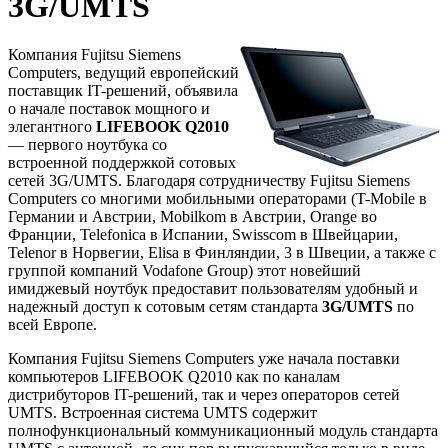
3G/UMTS
Компания Fujitsu Siemens
Computers, ведущий европейский
поставщик IT-решений, объявила
о начале поставок мощного и
элегантного
LIFEBOOK Q2010
— первого ноутбука со
встроенной поддержкой сотовых
сетей 3G/UMTS. Благодаря сотрудничеству Fujitsu Siemens
Computers со многими мобильными операторами (T-Mobile в
Германии и Австрии, Mobilkom в Австрии, Orange во
Франции, Telefonica в Испании, Swisscom в Швейцарии,
Telenor в Норвегии, Elisa в Финляндии, 3 в Швеции, а также с
группой компаний Vodafone Group) этот новейший
имиджевый ноутбук предоставит пользователям удобный и
надежный доступ к сотовым сетям стандарта
3G/UMTS
по
всей Европе.
Компания Fujitsu Siemens Computers уже начала поставки
компьютеров LIFEBOOK Q2010 как по каналам
дистрибуторов IT-решений, так и через операторов сетей
UMTS. Встроенная система UMTS содержит
полнофункциональный коммуникационный модуль стандарта