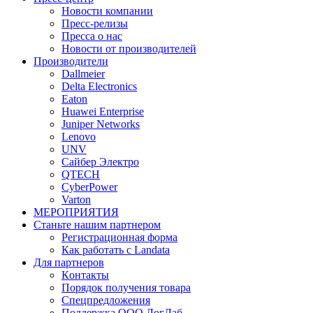
Новости компании
Пресс-релизы
Пресса о нас
Новости от производителей
Производители
Dallmeier
Delta Electronics
Eaton
Huawei Enterprise
Juniper Networks
Lenovo
UNV
Сайбер Электро
QTECH
CyberPower
Varton
МЕРОПРИЯТИЯ
Станьте нашим партнером
Регистрационная форма
Как работать с Landata
Для партнеров
Кoнтaкты
Порядок получения товара
Спецпредложения
Поддержка ООО ЛогЛаб